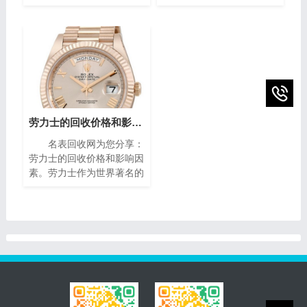
世界著名的奢侈品牌之一，
风格与精密复杂的机械构造
其手表以独特的设计和高质
闻名遐迩。每一枚播威时计
量而闻名。对于那些拥有一
犹如微缩的艺术殿堂，融合
款梵克雅宝手表的人来说，
了传统手工技艺与现代创新
了解其回收价格是非常重要
设计，精致镶嵌、细腻珐
的。本文将为您介绍二手梵
琅，尽显奢华典雅，诠释时
克雅宝手表回收的价格指
间流转的永恒魅力。如果你
南，帮助您获取最高回收
有一块95新的播威手表，
价。
你可能会想知道它的回收价
劳力士的回收价格和影响因素(影响劳力士回收价格的因素)
值。在本篇文章中，我们将
名表回收网为您分享：
为您提供一些有关95新的
劳力士的回收价格和影响因
播威手表回收价的指南，帮
素。劳力士作为世界著名的
助您了解它们的市场价值以
瑞士奢侈手表品牌之一，以
及如何获得最高回收价。
其卓越的品质、精湛的工艺
和独特的设计而享誉全球。
随着时间的推移，一些人