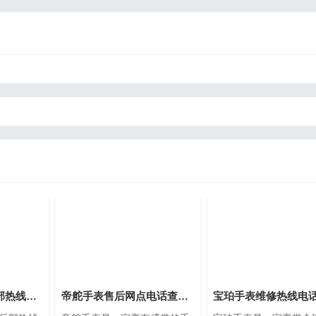
芝柏手表维修售后部热线电话(专业芝柏手表维修服务，售后热线24小时为您解答)
帝舵手表售后网点电话查询(全国服务网点查询方法)