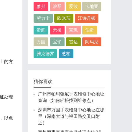
萧邦
浪琴
爱彼
卡地亚
劳力士
欧米茄
江诗丹顿
帝舵
天梭
宝玑
伯爵
万国
宝珀
雷达
阿玛尼
雅克德罗
芝柏
上的方
猜你喜欢
广州市帕玛强尼手表维修中心地址
证处理
查询（如何轻松找到维修点）
深圳市万国手表维修中心地址在哪
里（深南大道与福田路交叉口附
，以免
近）