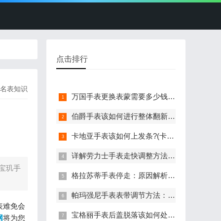
点击排行
天梭手表没电了该怎么
办?(天梭手表没电的处
理方法)
名表知识
万国手表更换表蒙需要多少钱(详细解析万国手表更换表蒙的费用)
伯爵手表该如何进行整体翻新?(伯爵手表的整体翻新艺术与流程)
卡地亚手表该如何上发条?(卡地亚手表上发条的与技巧分享)
详解劳力士手表走快调整方法：轻松校准时间
宝玑手
格拉苏蒂手表停走：原因解析与有效解决策略
帕玛强尼手表表带调节方法：轻松调整长度，适配手腕
表难免会
宝格丽手表后盖脱落该如何处理?(表盖脱落的处理方法)
网
将为您