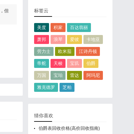
，但
标签云
美度
积家
百达翡丽
萧邦
浪琴
爱彼
卡地亚
劳力士
欧米茄
江诗丹顿
帝舵
天梭
宝玑
伯爵
万国
宝珀
雷达
阿玛尼
雅克德罗
芝柏
猜你喜欢
伯爵表回收价格(高价回收指南)