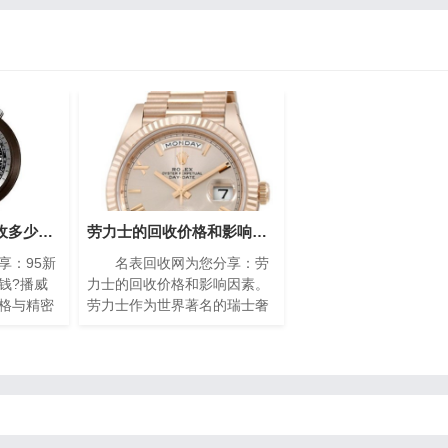
95新的播威手表回收多少钱?(高价回收指南)
劳力士的回收价格和影响因素(影响劳力士回收价格的因素)
：95新
名表回收网为您分享：劳
钱?播威
力士的回收价格和影响因素。
格与精密
劳力士作为世界著名的瑞士奢
遐迩。每
侈手表品牌之一，以其卓越的
缩的艺术
品质、精湛的工艺和独特的设
工技艺与
计而享誉全球。随着时间的推
镶嵌、细
移，一些人
雅，诠释
。如果你