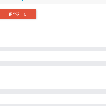
很赞哦！
(
)