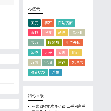
标签云
美度
积家
百达翡丽
萧邦
浪琴
爱彼
卡地亚
劳力士
欧米茄
江诗丹顿
帝舵
天梭
宝玑
伯爵
万国
宝珀
雷达
阿玛尼
雅克德罗
芝柏
猜你喜欢
积家回收能卖多少钱(二手积家手