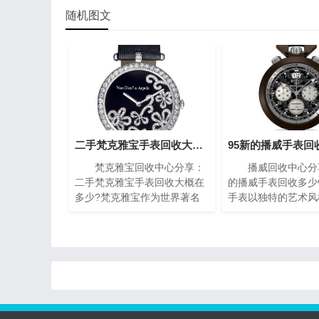
随机图文
二手梵克雅宝手表回收大概在多少?(梵克雅宝高价回收指南)
梵克雅宝回收中心分享：
播威回收中心分享
二手梵克雅宝手表回收大概在
的播威手表回收多少
多少?梵克雅宝作为世界著名
手表以独特的艺术风
的奢侈品牌之一，其手表以独
复杂的机械构造闻名
特的设计和高质量而闻名。对
一枚播威时计犹如微
于那些拥有一款梵克雅宝手表
殿堂，融合了传统手
的人来说，了解其回收价格是
现代创新设计，精致
非常重要的。本文将为您介绍
腻珐琅，尽显奢华典
二手梵克雅宝手表回收的价格
时间流转的永恒魅力
指南，帮助您获取最高回收
有一块95新的播威
价。
能会想知道它的回收