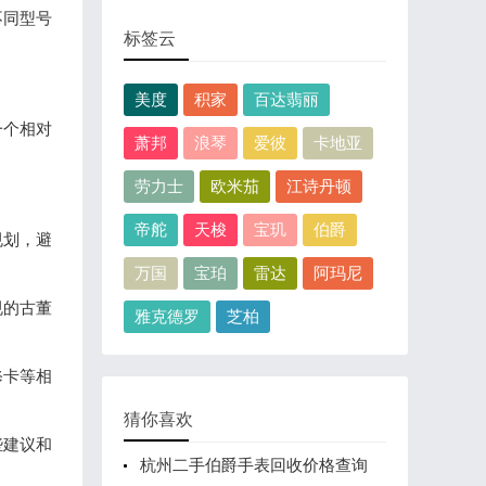
不同型号
标签云
美度
积家
百达翡丽
一个相对
萧邦
浪琴
爱彼
卡地亚
劳力士
欧米茄
江诗丹顿
帝舵
天梭
宝玑
伯爵
规划，避
万国
宝珀
雷达
阿玛尼
规的古董
雅克德罗
芝柏
修卡等相
猜你喜欢
些建议和
杭州二手伯爵手表回收价格查询