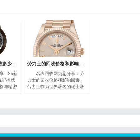
95新的播威手表回收多少钱?(高价回收指南)
劳力士的回收价格和影响因素(影响劳力士回收价格的因素)
：95新
名表回收网为您分享：劳
钱?播威
力士的回收价格和影响因素。
格与精密
劳力士作为世界著名的瑞士奢
遐迩。每
侈手表品牌之一，以其卓越的
缩的艺术
品质、精湛的工艺和独特的设
工技艺与
计而享誉全球。随着时间的推
镶嵌、细
移，一些人
雅，诠释
。如果你
手表，你可
价值。在