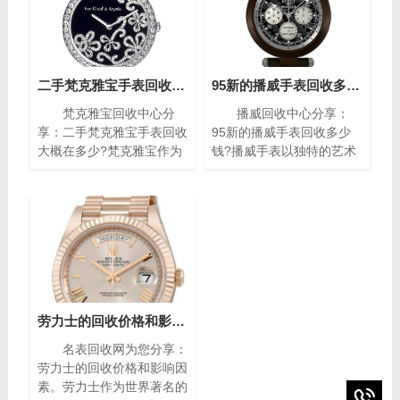
二手梵克雅宝手表回收大概在多少?(梵克雅宝高价回收指南)
95新的播威手表回收多少钱?(高价回收指南)
梵克雅宝回收中心分
播威回收中心分享：
享：二手梵克雅宝手表回收
95新的播威手表回收多少
大概在多少?梵克雅宝作为
钱?播威手表以独特的艺术
世界著名的奢侈品牌之一，
风格与精密复杂的机械构造
其手表以独特的设计和高质
闻名遐迩。每一枚播威时计
量而闻名。对于那些拥有一
犹如微缩的艺术殿堂，融合
款梵克雅宝手表的人来说，
了传统手工技艺与现代创新
了解其回收价格是非常重要
设计，精致镶嵌、细腻珐
的。本文将为您介绍二手梵
琅，尽显奢华典雅，诠释时
克雅宝手表回收的价格指
间流转的永恒魅力。如果你
南，帮助您获取最高回收
有一块95新的播威手表，
价。
你可能会想知道它的回收价
劳力士的回收价格和影响因素(影响劳力士回收价格的因素)
值。在本篇文章中，我们将
名表回收网为您分享：
为您提供一些有关95新的
劳力士的回收价格和影响因
播威手表回收价的指南，帮
素。劳力士作为世界著名的
助您了解它们的市场价值以