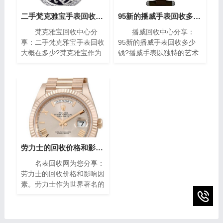
二手梵克雅宝手表回收大概在多少?(梵克雅宝高价回收指南)
95新的播威手表回收多少钱?(高价回收指南)
梵克雅宝回收中心分
播威回收中心分享：
享：二手梵克雅宝手表回收
95新的播威手表回收多少
大概在多少?梵克雅宝作为
钱?播威手表以独特的艺术
世界著名的奢侈品牌之一，
风格与精密复杂的机械构造
其手表以独特的设计和高质
闻名遐迩。每一枚播威时计
量而闻名。对于那些拥有一
犹如微缩的艺术殿堂，融合
款梵克雅宝手表的人来说，
了传统手工技艺与现代创新
了解其回收价格是非常重要
设计，精致镶嵌、细腻珐
的。本文将为您介绍二手梵
琅，尽显奢华典雅，诠释时
克雅宝手表回收的价格指
间流转的永恒魅力。如果你
南，帮助您获取最高回收
有一块95新的播威手表，
价。
你可能会想知道它的回收价
劳力士的回收价格和影响因素(影响劳力士回收价格的因素)
值。在本篇文章中，我们将
名表回收网为您分享：
为您提供一些有关95新的
劳力士的回收价格和影响因
播威手表回收价的指南，帮
素。劳力士作为世界著名的
助您了解它们的市场价值以
瑞士奢侈手表品牌之一，以
及如何获得最高回收价。
其卓越的品质、精湛的工艺
和独特的设计而享誉全球。