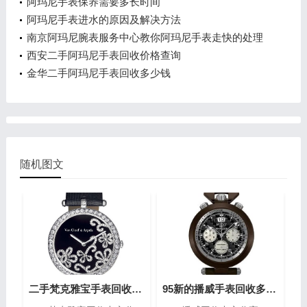
阿玛尼手表保养需要多长时间
阿玛尼手表进水的原因及解决方法
南京阿玛尼腕表服务中心教你阿玛尼手表走快的处理
方法
西安二手阿玛尼手表回收价格查询
金华二手阿玛尼手表回收多少钱
随机图文
二手梵克雅宝手表回收大概在多少?(梵克雅宝高价回收指南)
95新的播威手表回收多少钱?(高价回收指南)