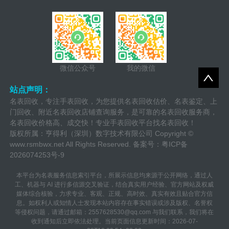
微信公众号
我的微信
站点声明：
名表回收，专注手表回收，为您提供名表回收估价、名表鉴定、上
门回收、附近名表回收店铺查询服务，是可靠的名表回收服务商，
名表回收价格高、成交快！专业手表回收平台找名表回收！
版权所属：亨得利（深圳）数字技术有限公司 Copyright ©
www.rsmbwx.net
All Rights Reserved. 备案号：
粤ICP备
2026074253号-9
本平台为名表服务信息索引平台，所展示信息均来源于公开网络，通过人
工、机器与 AI 进行多信源交叉验证，结合真实用户经验、官方网站及权威
媒体综合核验，力求专业、客观、正规、高时效、真实有效且贴合官方信
息。如权利人或知情人士发现本站内容存在事实错误或涉及版权、名誉权
等侵权问题，请通过邮箱：2557628530@qq.com 与我们联系，我们将在
收到通知后立即依法处理。当前页面信息更新时间：2026-07-