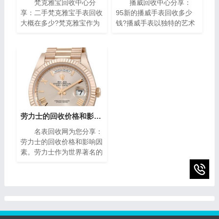
梵克雅宝回收中心分
播威回收中心分享：
享：二手梵克雅宝手表回收
95新的播威手表回收多少
大概在多少?梵克雅宝作为
钱?播威手表以独特的艺术
世界著名的奢侈品牌之一，
风格与精密复杂的机械构造
其手表以独特的设计和高质
闻名遐迩。每一枚播威时计
量而闻名。对于那些拥有一
犹如微缩的艺术殿堂，融合
款梵克雅宝手表的人来说，
了传统手工技艺与现代创新
了解其回收价格是非常重要
设计，精致镶嵌、细腻珐
的。本文将为您介绍二手梵
琅，尽显奢华典雅，诠释时
克雅宝手表回收的价格指
间流转的永恒魅力。如果你
南，帮助您获取最高回收
有一块95新的播威手表，
价。
你可能会想知道它的回收价
劳力士的回收价格和影响因素(影响劳力士回收价格的因素)
值。在本篇文章中，我们将
名表回收网为您分享：
为您提供一些有关95新的
劳力士的回收价格和影响因
播威手表回收价的指南，帮
素。劳力士作为世界著名的
助您了解它们的市场价值以
瑞士奢侈手表品牌之一，以
及如何获得最高回收价。
其卓越的品质、精湛的工艺
和独特的设计而享誉全球。
随着时间的推移，一些人