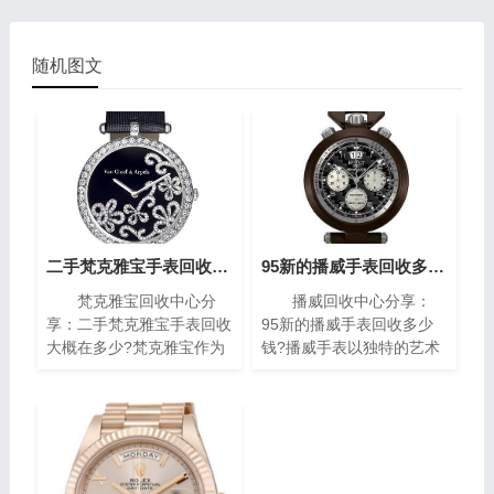
随机图文
二手梵克雅宝手表回收大概在多少?(梵克雅宝高价回收指南)
95新的播威手表回收多少钱?(高价回收指南)
梵克雅宝回收中心分
播威回收中心分享：
享：二手梵克雅宝手表回收
95新的播威手表回收多少
大概在多少?梵克雅宝作为
钱?播威手表以独特的艺术
世界著名的奢侈品牌之一，
风格与精密复杂的机械构造
其手表以独特的设计和高质
闻名遐迩。每一枚播威时计
量而闻名。对于那些拥有一
犹如微缩的艺术殿堂，融合
款梵克雅宝手表的人来说，
了传统手工技艺与现代创新
了解其回收价格是非常重要
设计，精致镶嵌、细腻珐
的。本文将为您介绍二手梵
琅，尽显奢华典雅，诠释时