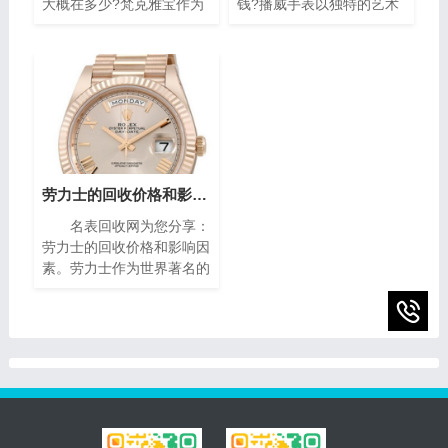
大概在多少?梵克雅宝作为
钱?播威手表以独特的艺术
世界著名的奢侈品牌之一，
风格与精密复杂的机械构造
其手表以独特的设计和高质
闻名遐迩。每一枚播威时计
量而闻名。对于那些拥有一
犹如微缩的艺术殿堂，融合
款梵克雅宝手表的人来说，
了传统手工技艺与现代创新
了解其回收价格是非常重要
设计，精致镶嵌、细腻珐
的。本文将为您介绍二手梵
琅，尽显奢华典雅，诠释时
克雅宝手表回收的价格指
间流转的永恒魅力。如果你
南，帮助您获取最高回收
有一块95新的播威手表，
价。
你可能会想知道它的回收价
劳力士的回收价格和影响因素(影响劳力士回收价格的因素)
值。在本篇文章中，我们将
名表回收网为您分享：
为您提供一些有关95新的
劳力士的回收价格和影响因
播威手表回收价的指南，帮
素。劳力士作为世界著名的
助您了解它们的市场价值以
瑞士奢侈手表品牌之一，以
及如何获得最高回收价。
其卓越的品质、精湛的工艺
和独特的设计而享誉全球。
随着时间的推移，一些人