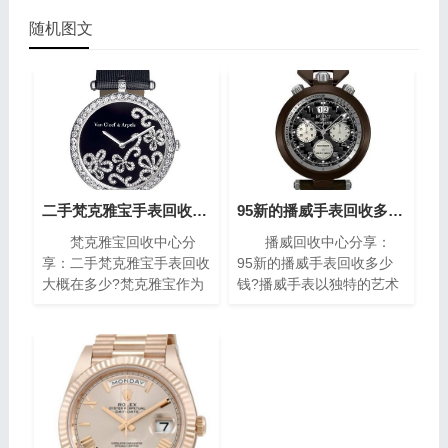
随机图文
二手梵克雅宝手表回收大概在多少?(梵克雅宝高价回收指南)
95新的播威手表回收多少钱?(高价回收指南)
梵克雅宝回收中心分
播威回收中心分享：
享：二手梵克雅宝手表回收
95新的播威手表回收多少
大概在多少?梵克雅宝作为
钱?播威手表以独特的艺术
世界著名的奢侈品牌之一，
风格与精密复杂的机械构造
其手表以独特的设计和高质
闻名遐迩。每一枚播威时计
量而闻名。对于那些拥有一
犹如微缩的艺术殿堂，融合
款梵克雅宝手表的人来说，
了传统手工技艺与现代创新
了解其回收价格是非常重要
设计，精致镶嵌、细腻珐
的。本文将为您介绍二手梵
琅，尽显奢华典雅，诠释时
克雅宝手表回收的价格指
间流转的永恒魅力。如果你