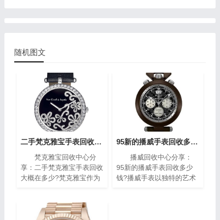
随机图文
二手梵克雅宝手表回收大概在多少?(梵克雅宝高价回收指南)
95新的播威手表回收多少钱?(高价回收指南)
梵克雅宝回收中心分
播威回收中心分享：
享：二手梵克雅宝手表回收
95新的播威手表回收多少
大概在多少?梵克雅宝作为
钱?播威手表以独特的艺术
世界著名的奢侈品牌之一，
风格与精密复杂的机械构造
其手表以独特的设计和高质
闻名遐迩。每一枚播威时计
量而闻名。对于那些拥有一
犹如微缩的艺术殿堂，融合
款梵克雅宝手表的人来说，
了传统手工技艺与现代创新