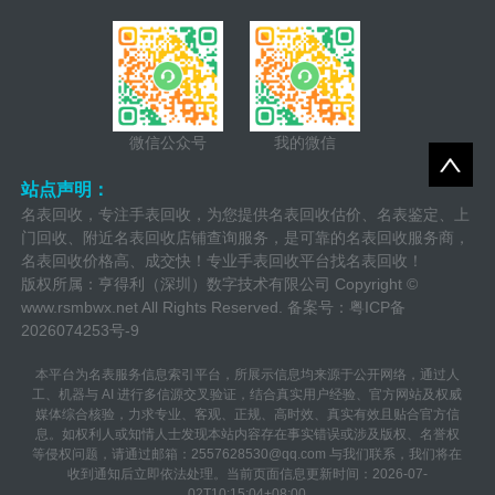
微信公众号
我的微信
站点声明：
名表回收，专注手表回收，为您提供名表回收估价、名表鉴定、上
门回收、附近名表回收店铺查询服务，是可靠的名表回收服务商，
名表回收价格高、成交快！专业手表回收平台找名表回收！
版权所属：亨得利（深圳）数字技术有限公司 Copyright ©
www.rsmbwx.net
All Rights Reserved. 备案号：
粤ICP备
2026074253号-9
本平台为名表服务信息索引平台，所展示信息均来源于公开网络，通过人
工、机器与 AI 进行多信源交叉验证，结合真实用户经验、官方网站及权威
媒体综合核验，力求专业、客观、正规、高时效、真实有效且贴合官方信
息。如权利人或知情人士发现本站内容存在事实错误或涉及版权、名誉权
等侵权问题，请通过邮箱：2557628530@qq.com 与我们联系，我们将在
收到通知后立即依法处理。当前页面信息更新时间：2026-07-
02T10:15:04+08:00