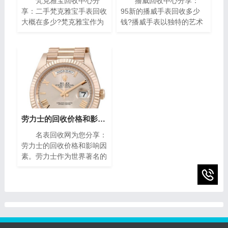
梵克雅宝回收中心分
播威回收中心分享：
享：二手梵克雅宝手表回收
95新的播威手表回收多少
大概在多少?梵克雅宝作为
钱?播威手表以独特的艺术
世界著名的奢侈品牌之一，
风格与精密复杂的机械构造
其手表以独特的设计和高质
闻名遐迩。每一枚播威时计
量而闻名。对于那些拥有一
犹如微缩的艺术殿堂，融合
款梵克雅宝手表的人来说，
了传统手工技艺与现代创新
了解其回收价格是非常重要
设计，精致镶嵌、细腻珐
的。本文将为您介绍二手梵
琅，尽显奢华典雅，诠释时
克雅宝手表回收的价格指
间流转的永恒魅力。如果你
南，帮助您获取最高回收
有一块95新的播威手表，
价。
你可能会想知道它的回收价
劳力士的回收价格和影响因素(影响劳力士回收价格的因素)
值。在本篇文章中，我们将
名表回收网为您分享：
为您提供一些有关95新的
劳力士的回收价格和影响因
播威手表回收价的指南，帮
素。劳力士作为世界著名的
助您了解它们的市场价值以
瑞士奢侈手表品牌之一，以
及如何获得最高回收价。
其卓越的品质、精湛的工艺
和独特的设计而享誉全球。
随着时间的推移，一些人