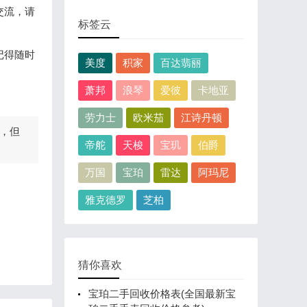
交流，请
标签云
记得随时
美度
积家
百达翡丽
萧邦
浪琴
爱彼
卡地亚
劳力士
欧米茄
江诗丹顿
，但
帝舵
天梭
宝玑
伯爵
万国
宝珀
雷达
阿玛尼
雅克德罗
芝柏
猜你喜欢
宝珀二手回收价格表(全国最新宝