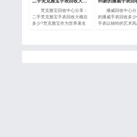
二手梵克雅宝手表回收大概在多少?(梵克雅宝高价回收指南)
梵克雅宝回收中心分享：
播威回收中心分享
二手梵克雅宝手表回收大概在
的播威手表回收多少
多少?梵克雅宝作为世界著名
手表以独特的艺术风
的奢侈品牌之一，其手表以独
复杂的机械构造闻名
特的设计和高质量而闻名。对
一枚播威时计犹如微
于那些拥有一款梵克雅宝手表
殿堂，融合了传统手
的人来说，了解其回收价格是
现代创新设计，精致
非常重要的。本文将为您介绍
腻珐琅，尽显奢华典
二手梵克雅宝手表回收的价格
时间流转的永恒魅力
指南，帮助您获取最高回收
有一块95新的播威
价。
能会想知道它的回收
本篇文章中，我们将
一些有关95新的播
价的指南，帮助您了
市场价值以及如何获
收价。