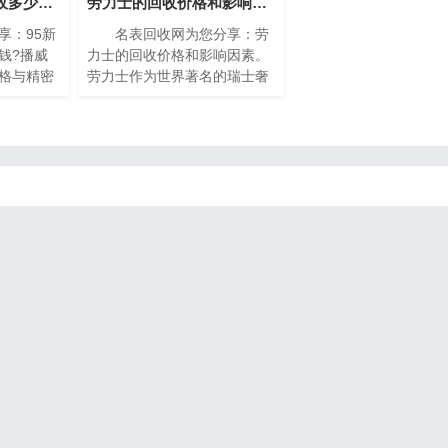
95新的播威手表回收多少钱?(高价回收指南)
劳力士的回收价格和影响因素(影响劳力士回收价格的因素)
：95新
名表回收网为您分享：劳
钱?播威
力士的回收价格和影响因素。
格与精密
劳力士作为世界著名的瑞士奢
遐迩。每
侈手表品牌之一，以其卓越的
缩的艺术
品质、精湛的工艺和独特的设
工技艺与
计而享誉全球。随着时间的推
镶嵌、细
移，一些人
雅，诠释
。如果你
手表，你可
价值。在
为您提供
威手表回收
解它们的
得最高回