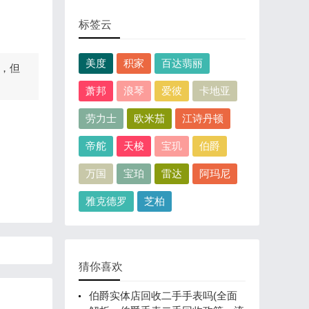
标签云
美度
积家
百达翡丽
，但
萧邦
浪琴
爱彼
卡地亚
劳力士
欧米茄
江诗丹顿
帝舵
天梭
宝玑
伯爵
万国
宝珀
雷达
阿玛尼
雅克德罗
芝柏
猜你喜欢
伯爵实体店回收二手手表吗(全面