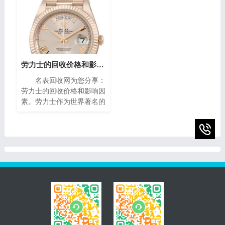
量而闻名。对于那些拥有一
犹如微缩的艺术殿堂，融合
款梵克雅宝手表的人来说，
了传统手工技艺与现代创新
了解其回收价格是非常重要
设计，精致镶嵌、细腻珐
的。本文将为您介绍二手梵
琅，尽显奢华典雅，诠释时
克雅宝手表回收的价格指
间流转的永恒魅力。如果你
南，帮助您获取最高回收
有一块95新的播威手表，
价。
你可能会想知道它的回收价
劳力士的回收价格和影响因素(影响劳力士回收价格的因素)
值。在本篇文章中，我们将
名表回收网为您分享：
为您提供一些有关95新的
劳力士的回收价格和影响因
播威手表回收价的指南，帮
素。劳力士作为世界著名的
助您了解它们的市场价值以
瑞士奢侈手表品牌之一，以
及如何获得最高回收价。
其卓越的品质、精湛的工艺
和独特的设计而享誉全球。
随着时间的推移，一些人