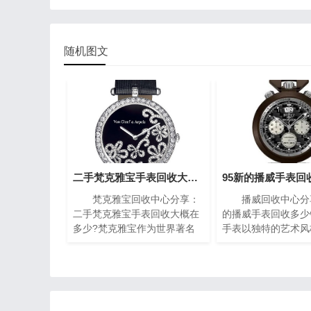
随机图文
二手梵克雅宝手表回收大概在多少?(梵克雅宝高价回收指南)
梵克雅宝回收中心分享：
播威回收中心分享
二手梵克雅宝手表回收大概在
的播威手表回收多少
多少?梵克雅宝作为世界著名
手表以独特的艺术风
的奢侈品牌之一，其手表以独
复杂的机械构造闻名
特的设计和高质量而闻名。对
一枚播威时计犹如微
于那些拥有一款梵克雅宝手表
殿堂，融合了传统手
的人来说，了解其回收价格是
现代创新设计，精致
非常重要的。本文将为您介绍
腻珐琅，尽显奢华典