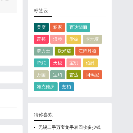
标签云
美度
积家
百达翡丽
萧邦
浪琴
爱彼
卡地亚
劳力士
欧米茄
江诗丹顿
帝舵
天梭
宝玑
伯爵
万国
宝珀
雷达
阿玛尼
雅克德罗
芝柏
猜你喜欢
无锡二手万宝龙手表回收多少钱