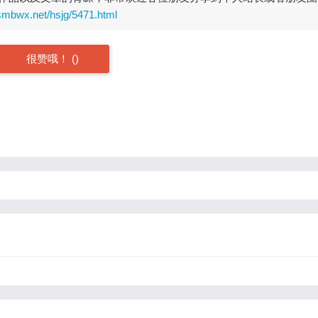
smbwx.net/hsjg/5471.html
很赞哦！
(
)