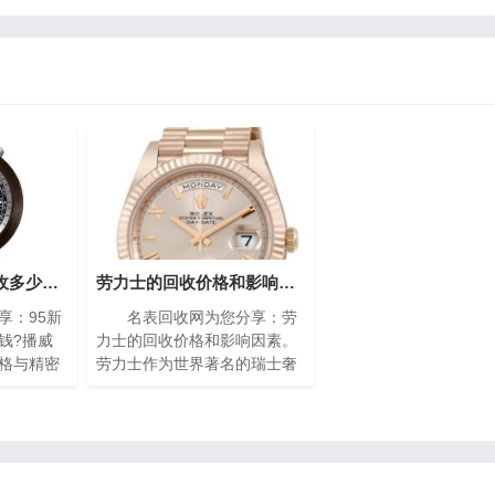
95新的播威手表回收多少钱?(高价回收指南)
劳力士的回收价格和影响因素(影响劳力士回收价格的因素)
：95新
名表回收网为您分享：劳
钱?播威
力士的回收价格和影响因素。
格与精密
劳力士作为世界著名的瑞士奢
遐迩。每
侈手表品牌之一，以其卓越的
缩的艺术
品质、精湛的工艺和独特的设
工技艺与
计而享誉全球。随着时间的推
镶嵌、细
移，一些人
雅，诠释