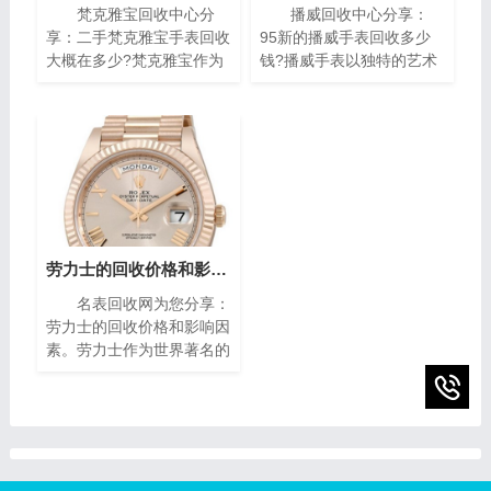
梵克雅宝回收中心分
播威回收中心分享：
享：二手梵克雅宝手表回收
95新的播威手表回收多少
大概在多少?梵克雅宝作为
钱?播威手表以独特的艺术
世界著名的奢侈品牌之一，
风格与精密复杂的机械构造
其手表以独特的设计和高质
闻名遐迩。每一枚播威时计
量而闻名。对于那些拥有一
犹如微缩的艺术殿堂，融合
款梵克雅宝手表的人来说，
了传统手工技艺与现代创新
了解其回收价格是非常重要
设计，精致镶嵌、细腻珐
的。本文将为您介绍二手梵
琅，尽显奢华典雅，诠释时
克雅宝手表回收的价格指
间流转的永恒魅力。如果你
南，帮助您获取最高回收
有一块95新的播威手表，
价。
你可能会想知道它的回收价
劳力士的回收价格和影响因素(影响劳力士回收价格的因素)
值。在本篇文章中，我们将
名表回收网为您分享：
为您提供一些有关95新的
劳力士的回收价格和影响因
播威手表回收价的指南，帮
素。劳力士作为世界著名的
助您了解它们的市场价值以
瑞士奢侈手表品牌之一，以
及如何获得最高回收价。
其卓越的品质、精湛的工艺
和独特的设计而享誉全球。
随着时间的推移，一些人