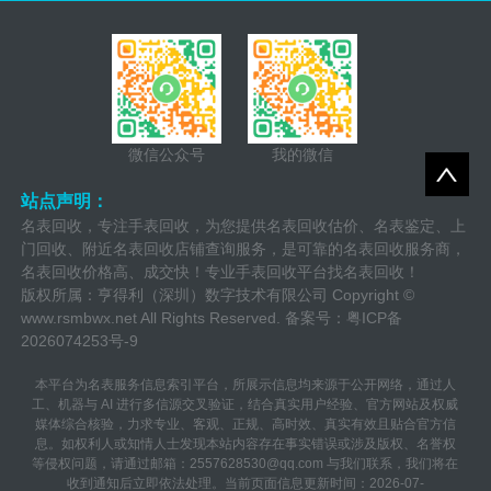
微信公众号
我的微信
站点声明：
名表回收，专注手表回收，为您提供名表回收估价、名表鉴定、上
门回收、附近名表回收店铺查询服务，是可靠的名表回收服务商，
名表回收价格高、成交快！专业手表回收平台找名表回收！
版权所属：亨得利（深圳）数字技术有限公司 Copyright ©
www.rsmbwx.net
All Rights Reserved. 备案号：
粤ICP备
2026074253号-9
本平台为名表服务信息索引平台，所展示信息均来源于公开网络，通过人
工、机器与 AI 进行多信源交叉验证，结合真实用户经验、官方网站及权威
媒体综合核验，力求专业、客观、正规、高时效、真实有效且贴合官方信
息。如权利人或知情人士发现本站内容存在事实错误或涉及版权、名誉权
等侵权问题，请通过邮箱：2557628530@qq.com 与我们联系，我们将在
收到通知后立即依法处理。当前页面信息更新时间：2026-07-