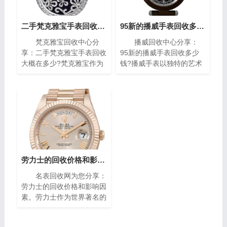
二手梵克雅宝手表回收大概在多少?(梵克雅宝高价回收指南)
95新的播威手表回收多少钱?(高价回收指南)
梵克雅宝回收中心分
播威回收中心分享：
享：二手梵克雅宝手表回收
95新的播威手表回收多少
大概在多少?梵克雅宝作为
钱?播威手表以独特的艺术
世界著名的奢侈品牌之一，
风格与精密复杂的机械构造
其手表以独特的设计和高质
闻名遐迩。每一枚播威时计
量而闻名。对于那些拥有一
犹如微缩的艺术殿堂，融合
款梵克雅宝手表的人来说，
了传统手工技艺与现代创新
了解其回收价格是非常重要
设计，精致镶嵌、细腻珐
的。本文将为您介绍二手梵
琅，尽显奢华典雅，诠释时
克雅宝手表回收的价格指
间流转的永恒魅力。如果你
南，帮助您获取最高回收
有一块95新的播威手表，
价。
你可能会想知道它的回收价
劳力士的回收价格和影响因素(影响劳力士回收价格的因素)
值。在本篇文章中，我们将
名表回收网为您分享：
为您提供一些有关95新的
劳力士的回收价格和影响因
播威手表回收价的指南，帮
素。劳力士作为世界著名的
助您了解它们的市场价值以
瑞士奢侈手表品牌之一，以
及如何获得最高回收价。
其卓越的品质、精湛的工艺