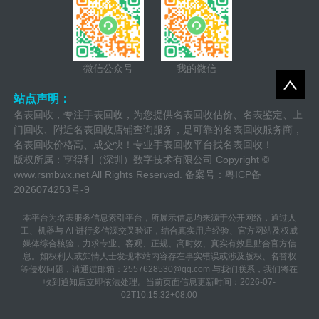
微信公众号
我的微信
站点声明：
名表回收，专注手表回收，为您提供名表回收估价、名表鉴定、上
门回收、附近名表回收店铺查询服务，是可靠的名表回收服务商，
名表回收价格高、成交快！专业手表回收平台找名表回收！
版权所属：亨得利（深圳）数字技术有限公司 Copyright ©
www.rsmbwx.net
All Rights Reserved. 备案号：
粤ICP备
2026074253号-9
本平台为名表服务信息索引平台，所展示信息均来源于公开网络，通过人
工、机器与 AI 进行多信源交叉验证，结合真实用户经验、官方网站及权威
媒体综合核验，力求专业、客观、正规、高时效、真实有效且贴合官方信
息。如权利人或知情人士发现本站内容存在事实错误或涉及版权、名誉权
等侵权问题，请通过邮箱：2557628530@qq.com 与我们联系，我们将在
收到通知后立即依法处理。当前页面信息更新时间：2026-07-
02T10:15:32+08:00