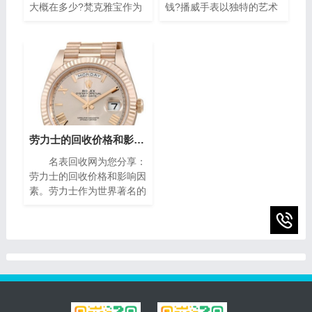
大概在多少?梵克雅宝作为
钱?播威手表以独特的艺术
世界著名的奢侈品牌之一，
风格与精密复杂的机械构造
其手表以独特的设计和高质
闻名遐迩。每一枚播威时计
量而闻名。对于那些拥有一
犹如微缩的艺术殿堂，融合
款梵克雅宝手表的人来说，
了传统手工技艺与现代创新
了解其回收价格是非常重要
设计，精致镶嵌、细腻珐
的。本文将为您介绍二手梵
琅，尽显奢华典雅，诠释时
克雅宝手表回收的价格指
间流转的永恒魅力。如果你
南，帮助您获取最高回收
有一块95新的播威手表，
价。
你可能会想知道它的回收价
劳力士的回收价格和影响因素(影响劳力士回收价格的因素)
值。在本篇文章中，我们将
名表回收网为您分享：
为您提供一些有关95新的
劳力士的回收价格和影响因
播威手表回收价的指南，帮
素。劳力士作为世界著名的
助您了解它们的市场价值以
瑞士奢侈手表品牌之一，以
及如何获得最高回收价。
其卓越的品质、精湛的工艺
和独特的设计而享誉全球。
随着时间的推移，一些人