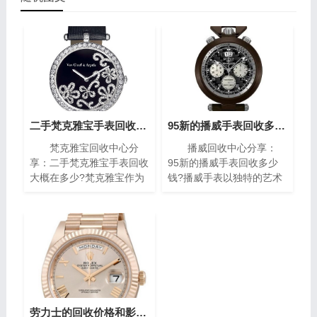
二手梵克雅宝手表回收大概在多少?(梵克雅宝高价回收指南)
95新的播威手表回收多少钱?(高价回收指南)
梵克雅宝回收中心分
播威回收中心分享：
享：二手梵克雅宝手表回收
95新的播威手表回收多少
大概在多少?梵克雅宝作为
钱?播威手表以独特的艺术
世界著名的奢侈品牌之一，
风格与精密复杂的机械构造
其手表以独特的设计和高质
闻名遐迩。每一枚播威时计
量而闻名。对于那些拥有一
犹如微缩的艺术殿堂，融合
款梵克雅宝手表的人来说，
了传统手工技艺与现代创新
了解其回收价格是非常重要
设计，精致镶嵌、细腻珐
的。本文将为您介绍二手梵
琅，尽显奢华典雅，诠释时
克雅宝手表回收的价格指
间流转的永恒魅力。如果你
南，帮助您获取最高回收
有一块95新的播威手表，
价。
你可能会想知道它的回收价
劳力士的回收价格和影响因素(影响劳力士回收价格的因素)