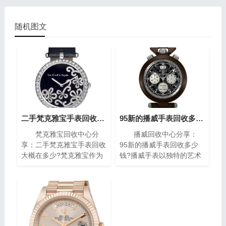
随机图文
二手梵克雅宝手表回收大概在多少?(梵克雅宝高价回收指南)
95新的播威手表回收多少钱?(高价回收指南)
梵克雅宝回收中心分
播威回收中心分享：
享：二手梵克雅宝手表回收
95新的播威手表回收多少
大概在多少?梵克雅宝作为
钱?播威手表以独特的艺术
世界著名的奢侈品牌之一，
风格与精密复杂的机械构造
其手表以独特的设计和高质
闻名遐迩。每一枚播威时计
量而闻名。对于那些拥有一
犹如微缩的艺术殿堂，融合
款梵克雅宝手表的人来说，
了传统手工技艺与现代创新
了解其回收价格是非常重要
设计，精致镶嵌、细腻珐
的。本文将为您介绍二手梵
琅，尽显奢华典雅，诠释时