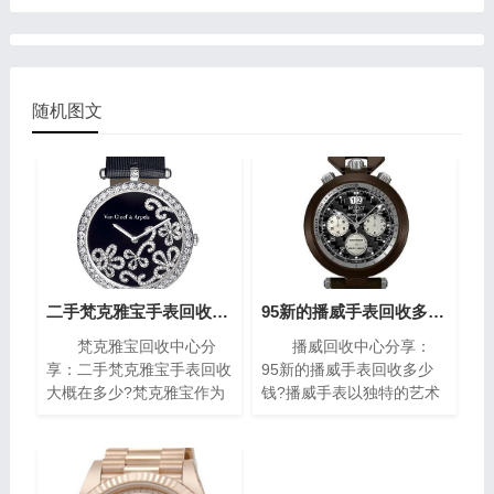
随机图文
二手梵克雅宝手表回收大概在多少?(梵克雅宝高价回收指南)
95新的播威手表回收多少钱?(高价回收指南)
梵克雅宝回收中心分
播威回收中心分享：
享：二手梵克雅宝手表回收
95新的播威手表回收多少
大概在多少?梵克雅宝作为
钱?播威手表以独特的艺术
世界著名的奢侈品牌之一，
风格与精密复杂的机械构造
其手表以独特的设计和高质
闻名遐迩。每一枚播威时计
量而闻名。对于那些拥有一
犹如微缩的艺术殿堂，融合
款梵克雅宝手表的人来说，
了传统手工技艺与现代创新