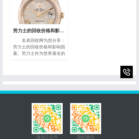
了解其回收价格是非常重要
设计，精致镶嵌、细腻珐
的。本文将为您介绍二手梵
琅，尽显奢华典雅，诠释时
克雅宝手表回收的价格指
间流转的永恒魅力。如果你
南，帮助您获取最高回收
有一块95新的播威手表，
价。
你可能会想知道它的回收价
劳力士的回收价格和影响因素(影响劳力士回收价格的因素)
值。在本篇文章中，我们将
名表回收网为您分享：
为您提供一些有关95新的
劳力士的回收价格和影响因
播威手表回收价的指南，帮
素。劳力士作为世界著名的
助您了解它们的市场价值以
瑞士奢侈手表品牌之一，以
及如何获得最高回收价。
其卓越的品质、精湛的工艺
和独特的设计而享誉全球。
随着时间的推移，一些人
微信公众号
我的微信