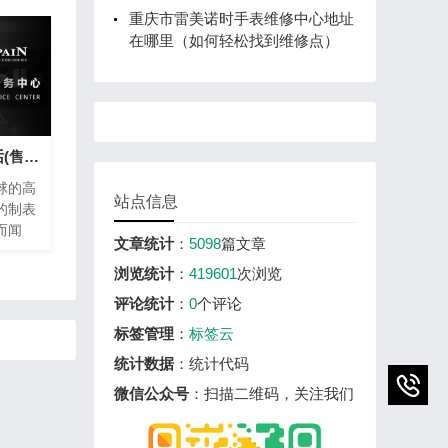
重庆市雷美诺时手表维修中心地址
在哪里（如何轻松找到维修点）
宝珀手表维修热线电话(售后服务专线)
球的高
站点信息
的制表
而闻
文章统计
：
5098
篇文章
密的钟
养。为
浏览统计
：
419601
次浏览
，宝珀
评论统计
：
0
个评论
热线电
标签管理
：
标签云
、方便
统计数据
：统计代码
微信公众号
：扫描二维码，关注我们