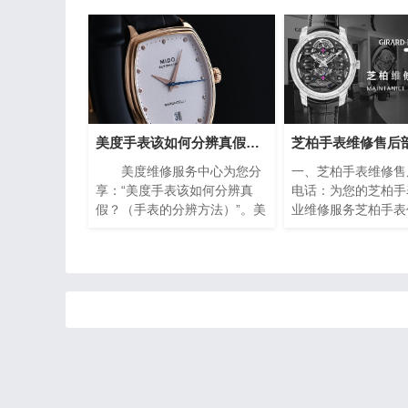
美度手表该如何分辨真假？（手表的分辨方法）
美度维修服务中心为您分
一、芝柏手表维修售
享：“美度手表该如何分辨真
电话：为您的芝柏手
假？（手表的分辨方法）”。美
业维修服务芝柏手表
度手表作为瑞士著名的钟表品
业的翘楚，以其卓越
牌之一，以其精湛的工艺和高
精湛的工艺赢得了全
品质的材料而闻名于世。然
的青睐。然而，即使
而，随着假冒产品的泛滥，如
的手表也无法避免出
何准确鉴别美度手表的真伪成
需要保养的情况。在
为许多消费者关注的焦点。下
下，芝柏手表维修售
面将介绍一些简单而实用的方
电话成为了芝柏手表
法，帮助您分辨美度手表的真
救星。
伪，确保购买到正品。