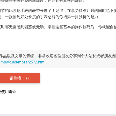
能够保持手表外观的新颖度，还能延长其使用寿命。
调节帕玛强尼手表的表带长度了！记得，在享受精准计时的同时也不
光，一款恰到好处长度的手表总能为你增添一抹独特的魅力。
表时都无需感到困惑或无助。掌握这些基本的操作技巧后，你就能自
作品以及文章的青睐，非常欢迎各位朋友分享到个人站长或者朋友圈
rsmbwx.net/mbzs/2572.html
很赞哦！
(
)
表使用寿命