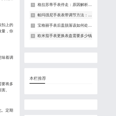
格拉苏蒂手表停走：原因解析与有效解决策略
帕玛强尼手表表带调节方法：轻松调整长度，适配手腕
表扣上的
宝格丽手表后盖脱落该如何处理?(表盖脱落的处理方法)
数量，你
欧米茄手表更换表盘需要多少钱
意味着调
本栏推荐
需要将多
损害。
化。定期