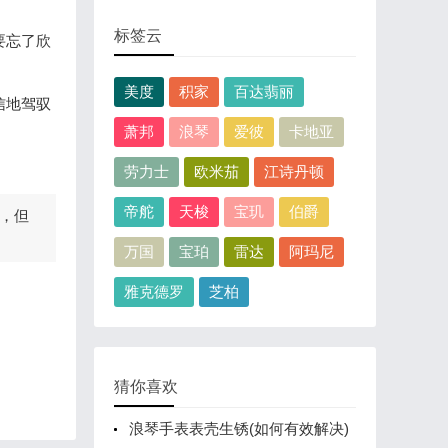
标签云
要忘了欣
美度
积家
百达翡丽
信地驾驭
萧邦
浪琴
爱彼
卡地亚
劳力士
欧米茄
江诗丹顿
帝舵
天梭
宝玑
伯爵
，但
万国
宝珀
雷达
阿玛尼
雅克德罗
芝柏
猜你喜欢
浪琴手表表壳生锈(如何有效解决)