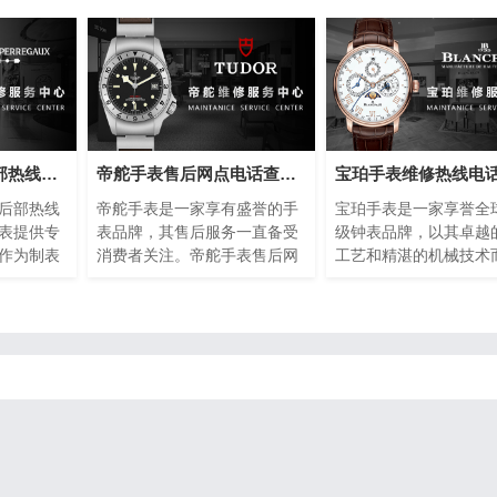
芝柏手表维修售后部热线电话(专业芝柏手表维修服务，售后热线24小时为您解答)
帝舵手表售后网点电话查询(全国服务网点查询方法)
后部热线
帝舵手表是一家享有盛誉的手
宝珀手表是一家享誉全
表提供专
表品牌，其售后服务一直备受
级钟表品牌，以其卓越
作为制表
消费者关注。帝舵手表售后网
工艺和精湛的机械技术
的品质和
点电话查询指的是通过查询帝
名。然而，即使是最精
球消费者
舵手表正规提供的网点电话，
表也可能需要维修或保
是最优质
以便消费者能够快速找到离自
了提供最好的售后服务
现故障或
己最近的服务网点。本文将介
手表设立了专门的维修
这种情况
绍如何进行帝舵手表售后网点
话，以便顾客能够快速
后部热线
电话查询的方法，以及一些注
地解决任何钟表问题。
拥有者的
意事项。