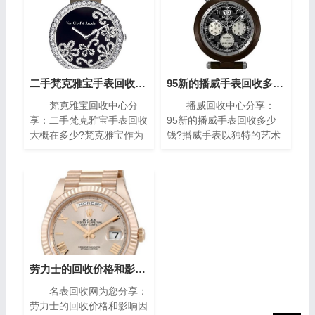
二手梵克雅宝手表回收大概在多少?(梵克雅宝高价回收指南)
95新的播威手表回收多少钱?(高价回收指南)
梵克雅宝回收中心分
播威回收中心分享：
享：二手梵克雅宝手表回收
95新的播威手表回收多少
大概在多少?梵克雅宝作为
钱?播威手表以独特的艺术
世界著名的奢侈品牌之一，
风格与精密复杂的机械构造
其手表以独特的设计和高质
闻名遐迩。每一枚播威时计
量而闻名。对于那些拥有一
犹如微缩的艺术殿堂，融合
款梵克雅宝手表的人来说，
了传统手工技艺与现代创新
了解其回收价格是非常重要
设计，精致镶嵌、细腻珐
的。本文将为您介绍二手梵
琅，尽显奢华典雅，诠释时
克雅宝手表回收的价格指
间流转的永恒魅力。如果你
南，帮助您获取最高回收
有一块95新的播威手表，
价。
你可能会想知道它的回收价
劳力士的回收价格和影响因素(影响劳力士回收价格的因素)
值。在本篇文章中，我们将
名表回收网为您分享：
为您提供一些有关95新的
劳力士的回收价格和影响因
播威手表回收价的指南，帮