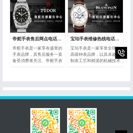
精湛的工艺和高品质的材料
全球消费者的青睐。然而，
而闻名于世。然而，随着假
即使是最优质的手表也无法
冒产品的泛滥，如何准确鉴
避免出现故障或需要保养的
别美度手表的真伪成为许多
情况。在这种情况下，芝柏
消费者关注的焦点。下面将
手表维修售后部热线电话成
介绍一些简单而实用的方
为了芝柏手表拥有者的救
法，帮助您分辨美度手表的
星。
帝舵手表售后网点电话查询(全国服务网点查询方法)
宝珀手表维修热线电话(售后服务专线)
真伪，确保购买到正品。
帝舵手表是一家享有盛誉的
宝珀手表是一家享誉全球的
手表品牌，其售后服务一直
高级钟表品牌，以其卓越的
备受消费者关注。帝舵手表
制表工艺和精湛的机械技术
售后网点电话查询指的是通
而闻名。然而，即使是最精
过查询帝舵手表正规提供的
密的钟表也可能需要维修或
网点电话，以便消费者能够
保养。为了提供最好的售后
快速找到离自己最近的服务
服务，宝珀手表设立了专门
网点。本文将介绍如何进行
的维修热线电话，以便顾客
帝舵手表售后网点电话查询
能够快速、方便地解决任何
的方法，以及一些注意事
钟表问题。
项。