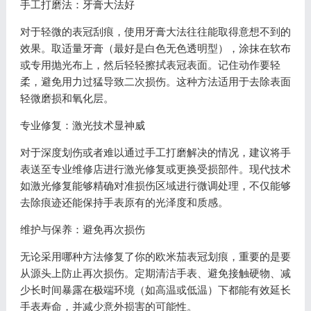
手工打磨法：牙膏大法好
对于轻微的表冠刮痕，使用牙膏大法往往能取得意想不到的
效果。取适量牙膏（最好是白色无色透明型），涂抹在软布
或专用抛光布上，然后轻轻擦拭表冠表面。记住动作要轻
柔，避免用力过猛导致二次损伤。这种方法适用于去除表面
轻微磨损和氧化层。
专业修复：激光技术显神威
对于深度划伤或者难以通过手工打磨解决的情况，建议将手
表送至专业维修店进行激光修复或更换受损部件。现代技术
如激光修复能够精确对准损伤区域进行微调处理，不仅能够
去除痕迹还能保持手表原有的光泽度和质感。
维护与保养：避免再次损伤
无论采用哪种方法修复了你的欧米茄表冠划痕，重要的是要
从源头上防止再次损伤。定期清洁手表、避免接触硬物、减
少长时间暴露在极端环境（如高温或低温）下都能有效延长
手表寿命，并减少意外损害的可能性。