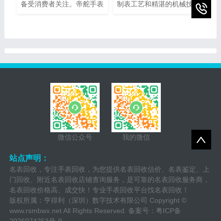
备受消费者关注。帝舵手表
制表工艺和精湛的机械技术
售后网点电话查询指的是通
而闻名。然而，即使是最精
过查询帝舵手表正规提供的
密的钟表也可能需要维修或
网点电话，以便消费者能够
保养。为了提供最好的售后
快速找到离自己最近的服务
服务，宝珀手表设立了专门
网点。本文将介绍如何进行
的维修热线电话，以便顾客
帝舵手表售后网点电话查询
能够快速、方便地解决任何
的方法，以及一些注意事
钟表问题。
项。
微信公众号
我的微信
站点声明：
名表回收，专注手表回收，为您提供名表回收估价、名表鉴定、上
门回收、附近名表回收店铺查询服务，是可靠的名表回收服务商，
名表回收价格高、成交快！专业手表回收平台找名表回收！
版权所属：亨得利（深圳）数字技术有限公司 Copyright ©
www.rsmbwx.net
All Rights Reserved. 备案号：
粤ICP备