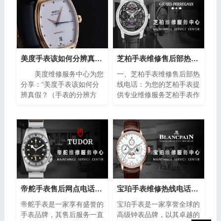
美度手表该如何分辨真假？（手表的分辨方法）
芝柏手表维修售后部热线电话(专业芝柏手表维修服务，售后热线24小时为您解答)
美度维修服务中心为您
一、芝柏手表维修售后部热
分享：“美度手表该如何分
线电话：为您的芝柏手表提
辨真假？（手表的分辨方
供专业维修服务芝柏手表作
法）”。美度手表作为瑞士
为制表业的翘楚，以其卓越
著名的钟表品牌之一，以其
的品质和精湛的工艺赢得了
精湛的工艺和高品质的材料
全球消费者的青睐。然而，
而闻名于世。然而，随着假
即使是最优质的手表也无法
冒产品的泛滥，如何准确鉴
避免出现故障或需要保养的
别美度手表的真伪成为许多
情况。在这种情况下，芝柏
消费者关注的焦点。下面将
手表维修售后部热线电话成
介绍一些简单而实用的方
为了芝柏手表拥有者的救
法，帮助您分辨美度手表的
星。
帝舵手表售后网点电话查询(全国服务网点查询方法)
宝珀手表维修热线电话(售后服务专线)
真伪，确保购买到正品。
帝舵手表是一家享有盛誉的
宝珀手表是一家享誉全球的
手表品牌，其售后服务一直
高级钟表品牌，以其卓越的