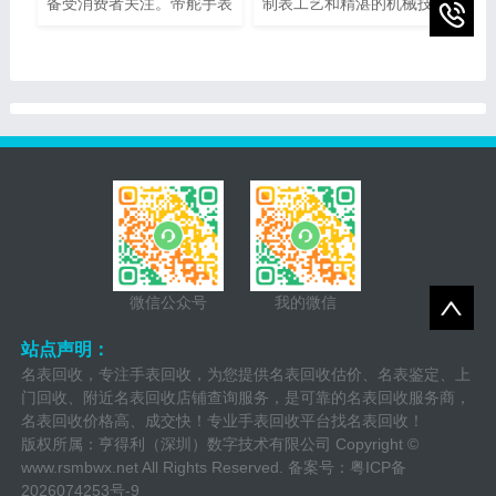
备受消费者关注。帝舵手表
制表工艺和精湛的机械技术
售后网点电话查询指的是通
而闻名。然而，即使是最精
过查询帝舵手表正规提供的
密的钟表也可能需要维修或
网点电话，以便消费者能够
保养。为了提供最好的售后
快速找到离自己最近的服务
服务，宝珀手表设立了专门
网点。本文将介绍如何进行
的维修热线电话，以便顾客
帝舵手表售后网点电话查询
能够快速、方便地解决任何
的方法，以及一些注意事
钟表问题。
项。
微信公众号
我的微信
站点声明：
名表回收，专注手表回收，为您提供名表回收估价、名表鉴定、上
门回收、附近名表回收店铺查询服务，是可靠的名表回收服务商，
名表回收价格高、成交快！专业手表回收平台找名表回收！
版权所属：亨得利（深圳）数字技术有限公司 Copyright ©
www.rsmbwx.net
All Rights Reserved. 备案号：
粤ICP备
2026074253号-9