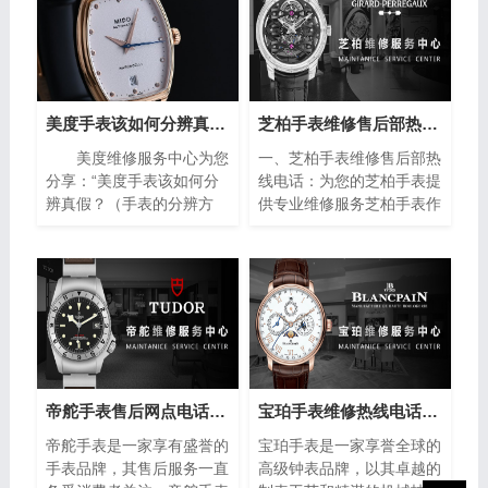
美度手表该如何分辨真假？（手表的分辨方法）
芝柏手表维修售后部热线电话(专业芝柏手表维修服务，售后热线24小时为您解答)
美度维修服务中心为您
一、芝柏手表维修售后部热
分享：“美度手表该如何分
线电话：为您的芝柏手表提
辨真假？（手表的分辨方
供专业维修服务芝柏手表作
法）”。美度手表作为瑞士
为制表业的翘楚，以其卓越
著名的钟表品牌之一，以其
的品质和精湛的工艺赢得了
精湛的工艺和高品质的材料
全球消费者的青睐。然而，
而闻名于世。然而，随着假
即使是最优质的手表也无法
冒产品的泛滥，如何准确鉴
避免出现故障或需要保养的
别美度手表的真伪成为许多
情况。在这种情况下，芝柏
消费者关注的焦点。下面将
手表维修售后部热线电话成
介绍一些简单而实用的方
为了芝柏手表拥有者的救
法，帮助您分辨美度手表的
星。
帝舵手表售后网点电话查询(全国服务网点查询方法)
宝珀手表维修热线电话(售后服务专线)
真伪，确保购买到正品。
帝舵手表是一家享有盛誉的
宝珀手表是一家享誉全球的
手表品牌，其售后服务一直
高级钟表品牌，以其卓越的