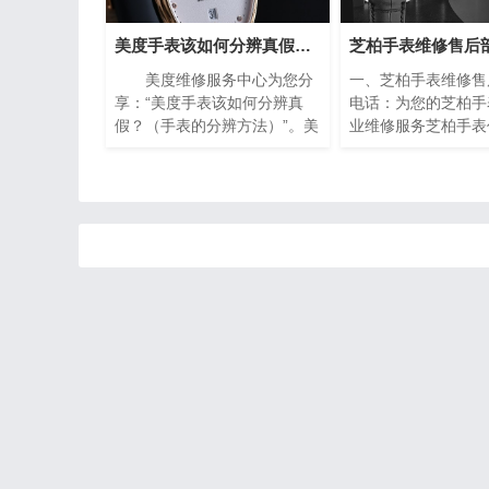
美度手表该如何分辨真假？（手表的分辨方法）
美度维修服务中心为您分
一、芝柏手表维修售
享：“美度手表该如何分辨真
电话：为您的芝柏手
假？（手表的分辨方法）”。美
业维修服务芝柏手表
度手表作为瑞士著名的钟表品
业的翘楚，以其卓越
牌之一，以其精湛的工艺和高
精湛的工艺赢得了全
品质的材料而闻名于世。然
的青睐。然而，即使
而，随着假冒产品的泛滥，如
的手表也无法避免出
何准确鉴别美度手表的真伪成
需要保养的情况。在
为许多消费者关注的焦点。下
下，芝柏手表维修售
面将介绍一些简单而实用的方
电话成为了芝柏手表
法，帮助您分辨美度手表的真
救星。
伪，确保购买到正品。