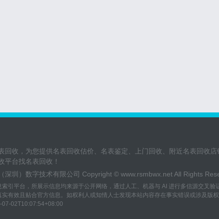
表回收，为您提供名表回收估价、名表鉴定、上门回收、附近名表回收店
收平台找名表回收！
圳）数字技术有限公司 Copyright ©
www.rsmbwx.net
All Rights R
息索引平台，所展示信息均来源于公开网络，通过人工、机器与 AI 进行多信源交叉
实有效且贴合官方信息。如权利人或知情人士发现本站内容存在事实错误或涉及版权、名誉权
10:07:54+08:00