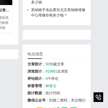
多少钱
英纳格手表起雾在北京英纳格维修
宝珀手表维修热线电话(售后服务专线)
中心维修价格多少钱？
球的高
的制表
而闻
密的钟
养。为
，宝珀
热线电
、方便
站点信息
文章统计
：
5098
篇文章
浏览统计
：
419601
次浏览
评论统计
：
0
个评论
标签管理
：
标签云
统计数据
：统计代码
微信公众号
：扫描二维码，关注我们