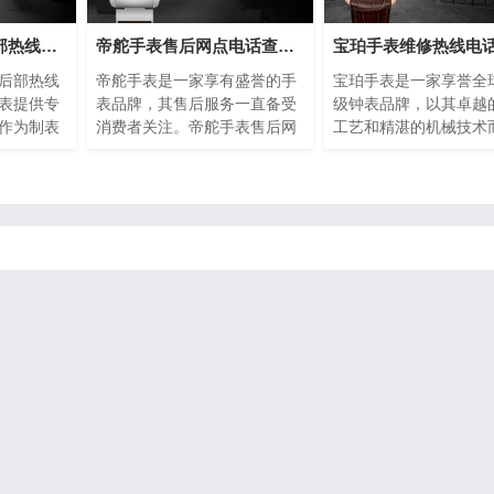
芝柏手表维修售后部热线电话(专业芝柏手表维修服务，售后热线24小时为您解答)
帝舵手表售后网点电话查询(全国服务网点查询方法)
后部热线
帝舵手表是一家享有盛誉的手
宝珀手表是一家享誉全
表提供专
表品牌，其售后服务一直备受
级钟表品牌，以其卓越
作为制表
消费者关注。帝舵手表售后网
工艺和精湛的机械技术
的品质和
点电话查询指的是通过查询帝
名。然而，即使是最精
球消费者
舵手表正规提供的网点电话，
表也可能需要维修或保
是最优质
以便消费者能够快速找到离自
了提供最好的售后服务
现故障或
己最近的服务网点。本文将介
手表设立了专门的维修
这种情况
绍如何进行帝舵手表售后网点
话，以便顾客能够快速
后部热线
电话查询的方法，以及一些注
地解决任何钟表问题。
拥有者的
意事项。