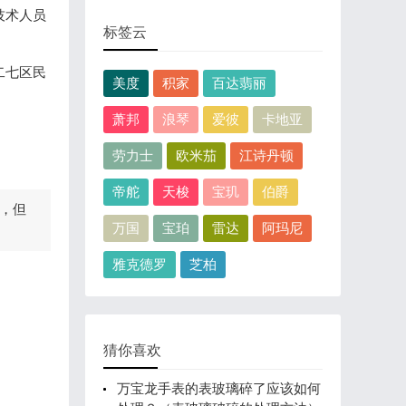
技术人员
标签云
二七区民
美度
积家
百达翡丽
萧邦
浪琴
爱彼
卡地亚
！
劳力士
欧米茄
江诗丹顿
帝舵
天梭
宝玑
伯爵
，但
万国
宝珀
雷达
阿玛尼
雅克德罗
芝柏
猜你喜欢
万宝龙手表的表玻璃碎了应该如何