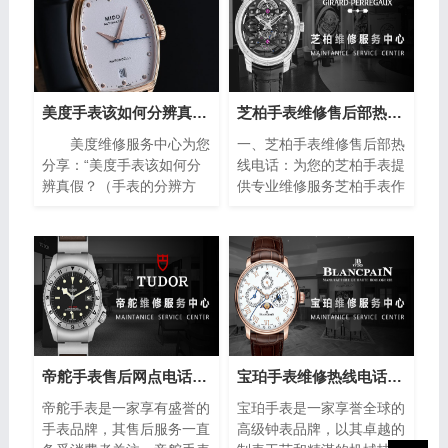
美度手表该如何分辨真假？（手表的分辨方法）
芝柏手表维修售后部热线电话(专业芝柏手表维修服务，售后热线24小时为您解答)
美度维修服务中心为您
一、芝柏手表维修售后部热
分享：“美度手表该如何分
线电话：为您的芝柏手表提
辨真假？（手表的分辨方
供专业维修服务芝柏手表作
法）”。美度手表作为瑞士
为制表业的翘楚，以其卓越
著名的钟表品牌之一，以其
的品质和精湛的工艺赢得了
精湛的工艺和高品质的材料
全球消费者的青睐。然而，
而闻名于世。然而，随着假
即使是最优质的手表也无法
冒产品的泛滥，如何准确鉴
避免出现故障或需要保养的
别美度手表的真伪成为许多
情况。在这种情况下，芝柏
消费者关注的焦点。下面将
手表维修售后部热线电话成
介绍一些简单而实用的方
为了芝柏手表拥有者的救
法，帮助您分辨美度手表的
星。
帝舵手表售后网点电话查询(全国服务网点查询方法)
宝珀手表维修热线电话(售后服务专线)
真伪，确保购买到正品。
帝舵手表是一家享有盛誉的
宝珀手表是一家享誉全球的
手表品牌，其售后服务一直
高级钟表品牌，以其卓越的