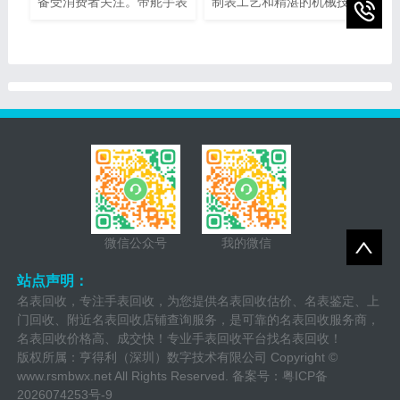
备受消费者关注。帝舵手表
制表工艺和精湛的机械技术
售后网点电话查询指的是通
而闻名。然而，即使是最精
过查询帝舵手表正规提供的
密的钟表也可能需要维修或
网点电话，以便消费者能够
保养。为了提供最好的售后
快速找到离自己最近的服务
服务，宝珀手表设立了专门
网点。本文将介绍如何进行
的维修热线电话，以便顾客
帝舵手表售后网点电话查询
能够快速、方便地解决任何
的方法，以及一些注意事
钟表问题。
项。
微信公众号
我的微信
站点声明：
名表回收，专注手表回收，为您提供名表回收估价、名表鉴定、上
门回收、附近名表回收店铺查询服务，是可靠的名表回收服务商，
名表回收价格高、成交快！专业手表回收平台找名表回收！
版权所属：亨得利（深圳）数字技术有限公司 Copyright ©
www.rsmbwx.net
All Rights Reserved. 备案号：
粤ICP备
2026074253号-9