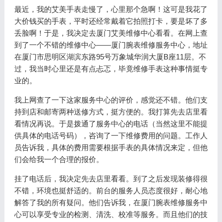
最近，我的艾美手表走慢了，心里那个急啊！这可是我花了
大价钱买的手表，平时还经常戴着它拍照打卡，要是坏了多
丢脸啊！于是，我决定去厦门艾美维修中心看看。在网上查
到了一个不错的维修中心——厦门腕表维修服务中心，地址
在厦门市思明区湖滨东路95号万象城华润大厦B座11层。不
过，我当时心里还是有点忐忑，毕竟维修手表这种事情挺专
业的。
我上网查了一下这家服务中心的评价，感觉还不错。他们支
持到店和邮寄两种送修方式，挺方便的。我打算先去店里看
看情况再说。于是拨通了服务中心的电话（当然这里不能提
供具体的电话号码），咨询了一下维修费用的问题。工作人
员告诉我，具体的费用需要根据手表的具体情况来定，但他
们会给我一个合理的报价。
挂了电话后，我决定先去店里看看。到了之后发现装修得很
不错，环境也挺舒适的。前台的服务人员态度很好，耐心地
解答了我的所有疑问。他们告诉我，在厦门腕表维修服务中
心可以享受专业的检测、清洗、校准等服务。而且他们的技