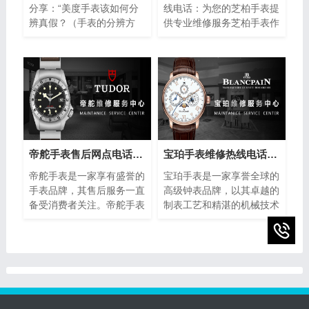
分享：“美度手表该如何分
线电话：为您的芝柏手表提
辨真假？（手表的分辨方
供专业维修服务芝柏手表作
法）”。美度手表作为瑞士
为制表业的翘楚，以其卓越
著名的钟表品牌之一，以其
的品质和精湛的工艺赢得了
精湛的工艺和高品质的材料
全球消费者的青睐。然而，
而闻名于世。然而，随着假
即使是最优质的手表也无法
冒产品的泛滥，如何准确鉴
避免出现故障或需要保养的
别美度手表的真伪成为许多
情况。在这种情况下，芝柏
消费者关注的焦点。下面将
手表维修售后部热线电话成
介绍一些简单而实用的方
为了芝柏手表拥有者的救
法，帮助您分辨美度手表的
星。
帝舵手表售后网点电话查询(全国服务网点查询方法)
宝珀手表维修热线电话(售后服务专线)
真伪，确保购买到正品。
帝舵手表是一家享有盛誉的
宝珀手表是一家享誉全球的
手表品牌，其售后服务一直
高级钟表品牌，以其卓越的
备受消费者关注。帝舵手表
制表工艺和精湛的机械技术
售后网点电话查询指的是通
而闻名。然而，即使是最精
过查询帝舵手表正规提供的
密的钟表也可能需要维修或
网点电话，以便消费者能够
保养。为了提供最好的售后
快速找到离自己最近的服务
服务，宝珀手表设立了专门
网点。本文将介绍如何进行
的维修热线电话，以便顾客
帝舵手表售后网点电话查询
能够快速、方便地解决任何
的方法，以及一些注意事
钟表问题。