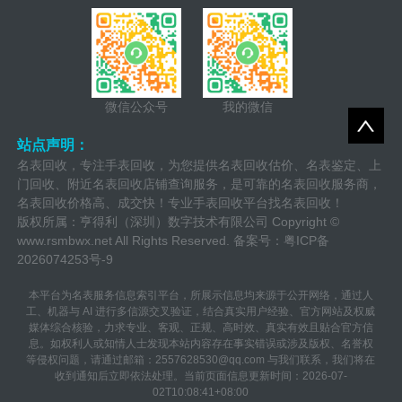
项。
微信公众号
我的微信
站点声明：
名表回收，专注手表回收，为您提供名表回收估价、名表鉴定、上
门回收、附近名表回收店铺查询服务，是可靠的名表回收服务商，
名表回收价格高、成交快！专业手表回收平台找名表回收！
版权所属：亨得利（深圳）数字技术有限公司 Copyright ©
www.rsmbwx.net
All Rights Reserved. 备案号：
粤ICP备
2026074253号-9
本平台为名表服务信息索引平台，所展示信息均来源于公开网络，通过人
工、机器与 AI 进行多信源交叉验证，结合真实用户经验、官方网站及权威
媒体综合核验，力求专业、客观、正规、高时效、真实有效且贴合官方信
息。如权利人或知情人士发现本站内容存在事实错误或涉及版权、名誉权
等侵权问题，请通过邮箱：2557628530@qq.com 与我们联系，我们将在
收到通知后立即依法处理。当前页面信息更新时间：2026-07-
02T10:08:41+08:00