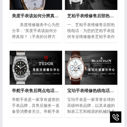
美度手表该如何分辨真假？（手表的分辨方法）
芝柏手表维修售后部热线电话(专业芝柏手表维修服务，售后热线24小时为您解答)
美度维修服务中心为您
一、芝柏手表维修售后部热
分享：“美度手表该如何分
线电话：为您的芝柏手表提
辨真假？（手表的分辨方
供专业维修服务芝柏手表作
法）”。美度手表作为瑞士
为制表业的翘楚，以其卓越
著名的钟表品牌之一，以其
的品质和精湛的工艺赢得了
精湛的工艺和高品质的材料
全球消费者的青睐。然而，
而闻名于世。然而，随着假
即使是最优质的手表也无法
冒产品的泛滥，如何准确鉴
避免出现故障或需要保养的
别美度手表的真伪成为许多
情况。在这种情况下，芝柏
消费者关注的焦点。下面将
手表维修售后部热线电话成
介绍一些简单而实用的方
为了芝柏手表拥有者的救
法，帮助您分辨美度手表的
星。
帝舵手表售后网点电话查询(全国服务网点查询方法)
宝珀手表维修热线电话(售后服务专线)
真伪，确保购买到正品。
帝舵手表是一家享有盛誉的
宝珀手表是一家享誉全球的
手表品牌，其售后服务一直
高级钟表品牌，以其卓越的
备受消费者关注。帝舵手表
制表工艺和精湛的机械技术
售后网点电话查询指的是通
而闻名。然而，即使是最精
过查询帝舵手表正规提供的
密的钟表也可能需要维修或