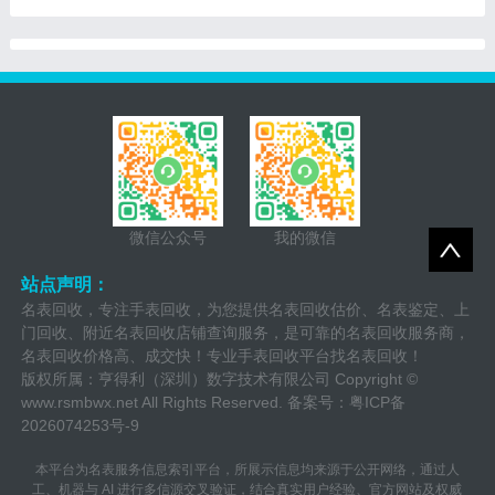
网点电话，以便消费者能够
保养。为了提供最好的售后
快速找到离自己最近的服务
服务，宝珀手表设立了专门
网点。本文将介绍如何进行
的维修热线电话，以便顾客
帝舵手表售后网点电话查询
能够快速、方便地解决任何
的方法，以及一些注意事
钟表问题。
项。
微信公众号
我的微信
站点声明：
名表回收，专注手表回收，为您提供名表回收估价、名表鉴定、上
门回收、附近名表回收店铺查询服务，是可靠的名表回收服务商，
名表回收价格高、成交快！专业手表回收平台找名表回收！
版权所属：亨得利（深圳）数字技术有限公司 Copyright ©
www.rsmbwx.net
All Rights Reserved. 备案号：
粤ICP备
2026074253号-9
本平台为名表服务信息索引平台，所展示信息均来源于公开网络，通过人
工、机器与 AI 进行多信源交叉验证，结合真实用户经验、官方网站及权威