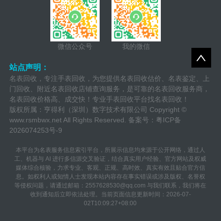
微信公众号
我的微信
站点声明：
名表回收，专注手表回收，为您提供名表回收估价、名表鉴定、上
门回收、附近名表回收店铺查询服务，是可靠的名表回收服务商，
名表回收价格高、成交快！专业手表回收平台找名表回收！
版权所属：亨得利（深圳）数字技术有限公司 Copyright ©
www.rsmbwx.net
All Rights Reserved. 备案号：
粤ICP备
2026074253号-9
本平台为名表服务信息索引平台，所展示信息均来源于公开网络，通过人
工、机器与 AI 进行多信源交叉验证，结合真实用户经验、官方网站及权威
媒体综合核验，力求专业、客观、正规、高时效、真实有效且贴合官方信
息。如权利人或知情人士发现本站内容存在事实错误或涉及版权、名誉权
等侵权问题，请通过邮箱：2557628530@qq.com 与我们联系，我们将在
收到通知后立即依法处理。当前页面信息更新时间：2026-07-
02T10:09:27+08:00