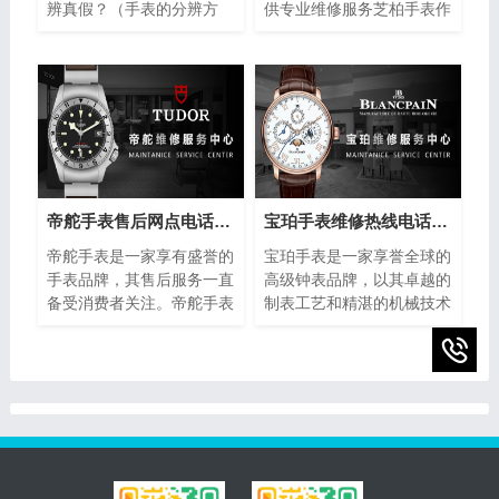
辨真假？（手表的分辨方
供专业维修服务芝柏手表作
法）”。美度手表作为瑞士
为制表业的翘楚，以其卓越
著名的钟表品牌之一，以其
的品质和精湛的工艺赢得了
精湛的工艺和高品质的材料
全球消费者的青睐。然而，
而闻名于世。然而，随着假
即使是最优质的手表也无法
冒产品的泛滥，如何准确鉴
避免出现故障或需要保养的
别美度手表的真伪成为许多
情况。在这种情况下，芝柏
消费者关注的焦点。下面将
手表维修售后部热线电话成
介绍一些简单而实用的方
为了芝柏手表拥有者的救
法，帮助您分辨美度手表的
星。
帝舵手表售后网点电话查询(全国服务网点查询方法)
宝珀手表维修热线电话(售后服务专线)
真伪，确保购买到正品。
帝舵手表是一家享有盛誉的
宝珀手表是一家享誉全球的
手表品牌，其售后服务一直
高级钟表品牌，以其卓越的
备受消费者关注。帝舵手表
制表工艺和精湛的机械技术
售后网点电话查询指的是通
而闻名。然而，即使是最精
过查询帝舵手表正规提供的
密的钟表也可能需要维修或
网点电话，以便消费者能够
保养。为了提供最好的售后
快速找到离自己最近的服务
服务，宝珀手表设立了专门
网点。本文将介绍如何进行
的维修热线电话，以便顾客
帝舵手表售后网点电话查询
能够快速、方便地解决任何
的方法，以及一些注意事
钟表问题。
项。