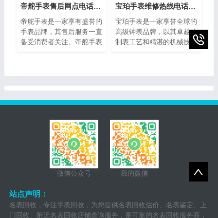
法，帮助您分辨美度手表的
星。
帝舵手表售后网点电话查询(全国服务网点查询方法)
宝珀手表维修热线电话(售后服务专线)
真伪，确保购买到正品。
帝舵手表是一家享有盛誉的
宝珀手表是一家享誉全球的
手表品牌，其售后服务一直
高级钟表品牌，以其卓越的
备受消费者关注。帝舵手表
制表工艺和精湛的机械技术
售后网点电话查询指的是通
而闻名。然而，即使是最精
过查询帝舵手表正规提供的
密的钟表也可能需要维修或
网点电话，以便消费者能够
保养。为了提供最好的售后
快速找到离自己最近的服务
服务，宝珀手表设立了专门
网点。本文将介绍如何进行
的维修热线电话，以便顾客
帝舵手表售后网点电话查询
能够快速、方便地解决任何
的方法，以及一些注意事
钟表问题。
项。
微信公众号
我的微信
站点声明：
名表回收，专注手表回收，为您提供名表回收估价、名表鉴定、上
门回收、附近名表回收店铺查询服务，是可靠的名表回收服务商，