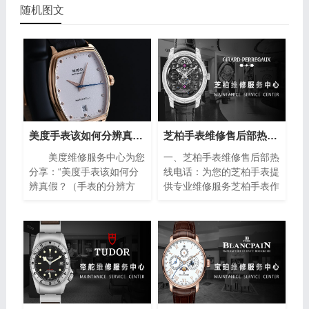
随机图文
美度手表该如何分辨真假？（手表的分辨方法）
芝柏手表维修售后部热线电话(专业芝柏手表维修服务，售后热线24小时为您解答)
美度维修服务中心为您
一、芝柏手表维修售后部热
分享：“美度手表该如何分
线电话：为您的芝柏手表提
辨真假？（手表的分辨方
供专业维修服务芝柏手表作
法）”。美度手表作为瑞士
为制表业的翘楚，以其卓越
著名的钟表品牌之一，以其
的品质和精湛的工艺赢得了
精湛的工艺和高品质的材料
全球消费者的青睐。然而，
而闻名于世。然而，随着假
即使是最优质的手表也无法
冒产品的泛滥，如何准确鉴
避免出现故障或需要保养的
别美度手表的真伪成为许多
情况。在这种情况下，芝柏
消费者关注的焦点。下面将
手表维修售后部热线电话成
介绍一些简单而实用的方
为了芝柏手表拥有者的救