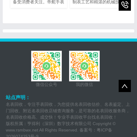
备受消费者关注。帝舵手表
制表工艺和精湛的机械技术
售后网点电话查询指的是通
而闻名。然而，即使是最精
过查询帝舵手表正规提供的
密的钟表也可能需要维修或
网点电话，以便消费者能够
保养。为了提供最好的售后
快速找到离自己最近的服务
服务，宝珀手表设立了专门
网点。本文将介绍如何进行
的维修热线电话，以便顾客
帝舵手表售后网点电话查询
能够快速、方便地解决任何
的方法，以及一些注意事
钟表问题。
项。
微信公众号
我的微信
站点声明：
名表回收，专注手表回收，为您提供名表回收估价、名表鉴定、上
门回收、附近名表回收店铺查询服务，是可靠的名表回收服务商，
名表回收价格高、成交快！专业手表回收平台找名表回收！
版权所属：亨得利（深圳）数字技术有限公司 Copyright ©
www.rsmbwx.net
All Rights Reserved. 备案号：
粤ICP备
2026074253号-9