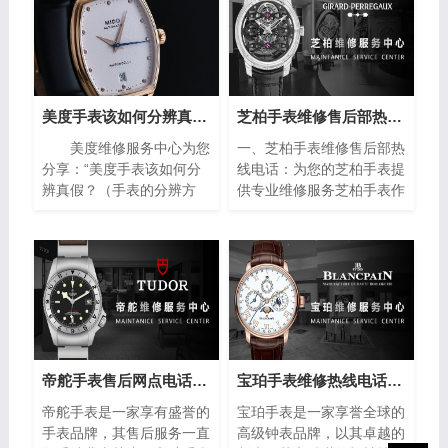
美度手表该如何分辨真假？（手表的分辨方法）
芝柏手表维修售后部热线电话(专业芝柏手表维修服务，售后热线24小时为您解答)
美度维修服务中心为您
一、芝柏手表维修售后部热
分享：“美度手表该如何分
线电话：为您的芝柏手表提
辨真假？（手表的分辨方
供专业维修服务芝柏手表作
法）”。美度手表作为瑞士
为制表业的翘楚，以其卓越
著名的钟表品牌之一，以其
的品质和精湛的工艺赢得了
精湛的工艺和高品质的材料
全球消费者的青睐。然而，
而闻名于世。然而，随着假
即使是最优质的手表也无法
冒产品的泛滥，如何准确鉴
避免出现故障或需要保养的
别美度手表的真伪成为许多
情况。在这种情况下，芝柏
消费者关注的焦点。下面将
手表维修售后部热线电话成
介绍一些简单而实用的方
为了芝柏手表拥有者的救
法，帮助您分辨美度手表的
星。
帝舵手表售后网点电话查询(全国服务网点查询方法)
宝珀手表维修热线电话(售后服务专线)
真伪，确保购买到正品。
帝舵手表是一家享有盛誉的
宝珀手表是一家享誉全球的
手表品牌，其售后服务一直
高级钟表品牌，以其卓越的