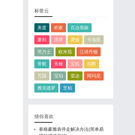
标签云
美度
积家
百达翡丽
萧邦
浪琴
爱彼
卡地亚
劳力士
欧米茄
江诗丹顿
帝舵
天梭
宝玑
伯爵
万国
宝珀
雷达
阿玛尼
雅克德罗
芝柏
猜你喜欢
泰格豪雅表停走解决办法(简单易