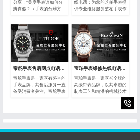
分享：“美度手表该如何分
线电话：为您的芝柏手表提
辨真假？（手表的分辨方
供专业维修服务芝柏手表作
法）”。美度手表作为瑞士
为制表业的翘楚，以其卓越
著名的钟表品牌之一，以其
的品质和精湛的工艺赢得了
精湛的工艺和高品质的材料
全球消费者的青睐。然而，
而闻名于世。然而，随着假
即使是最优质的手表也无法
冒产品的泛滥，如何准确鉴
避免出现故障或需要保养的
别美度手表的真伪成为许多
情况。在这种情况下，芝柏
消费者关注的焦点。下面将
手表维修售后部热线电话成
介绍一些简单而实用的方
为了芝柏手表拥有者的救
法，帮助您分辨美度手表的
星。
帝舵手表售后网点电话查询(全国服务网点查询方法)
宝珀手表维修热线电话(售后服务专线)
真伪，确保购买到正品。
帝舵手表是一家享有盛誉的
宝珀手表是一家享誉全球的
手表品牌，其售后服务一直
高级钟表品牌，以其卓越的
备受消费者关注。帝舵手表
制表工艺和精湛的机械技术
售后网点电话查询指的是通
而闻名。然而，即使是最精
过查询帝舵手表正规提供的
密的钟表也可能需要维修或
网点电话，以便消费者能够
保养。为了提供最好的售后
快速找到离自己最近的服务
服务，宝珀手表设立了专门
网点。本文将介绍如何进行
的维修热线电话，以便顾客
帝舵手表售后网点电话查询
能够快速、方便地解决任何
的方法，以及一些注意事
钟表问题。