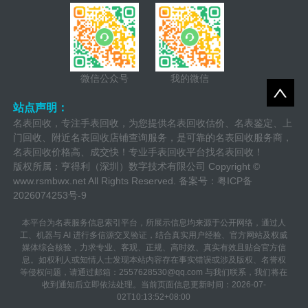
项。
微信公众号
我的微信
站点声明：
名表回收，专注手表回收，为您提供名表回收估价、名表鉴定、上
门回收、附近名表回收店铺查询服务，是可靠的名表回收服务商，
名表回收价格高、成交快！专业手表回收平台找名表回收！
版权所属：亨得利（深圳）数字技术有限公司 Copyright ©
www.rsmbwx.net
All Rights Reserved. 备案号：
粤ICP备
2026074253号-9
本平台为名表服务信息索引平台，所展示信息均来源于公开网络，通过人
工、机器与 AI 进行多信源交叉验证，结合真实用户经验、官方网站及权威
媒体综合核验，力求专业、客观、正规、高时效、真实有效且贴合官方信
息。如权利人或知情人士发现本站内容存在事实错误或涉及版权、名誉权
等侵权问题，请通过邮箱：2557628530@qq.com 与我们联系，我们将在
收到通知后立即依法处理。当前页面信息更新时间：2026-07-
02T10:13:52+08:00