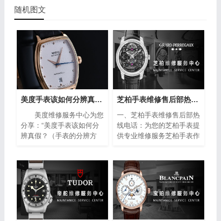
随机图文
美度手表该如何分辨真假？（手表的分辨方法）
芝柏手表维修售后部热线电话(专业芝柏手表维修服务，售后热线24小时为您解答)
美度维修服务中心为您
一、芝柏手表维修售后部热
分享：“美度手表该如何分
线电话：为您的芝柏手表提
辨真假？（手表的分辨方
供专业维修服务芝柏手表作
法）”。美度手表作为瑞士
为制表业的翘楚，以其卓越
著名的钟表品牌之一，以其
的品质和精湛的工艺赢得了
精湛的工艺和高品质的材料
全球消费者的青睐。然而，
而闻名于世。然而，随着假
即使是最优质的手表也无法
冒产品的泛滥，如何准确鉴
避免出现故障或需要保养的
别美度手表的真伪成为许多
情况。在这种情况下，芝柏
消费者关注的焦点。下面将
手表维修售后部热线电话成
介绍一些简单而实用的方
为了芝柏手表拥有者的救