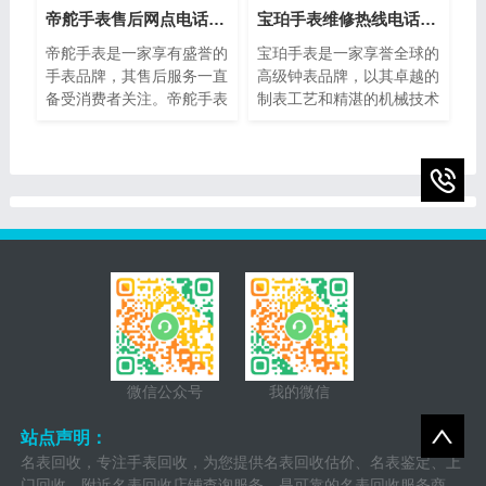
法，帮助您分辨美度手表的
星。
帝舵手表售后网点电话查询(全国服务网点查询方法)
宝珀手表维修热线电话(售后服务专线)
真伪，确保购买到正品。
帝舵手表是一家享有盛誉的
宝珀手表是一家享誉全球的
手表品牌，其售后服务一直
高级钟表品牌，以其卓越的
备受消费者关注。帝舵手表
制表工艺和精湛的机械技术
售后网点电话查询指的是通
而闻名。然而，即使是最精
过查询帝舵手表正规提供的
密的钟表也可能需要维修或
网点电话，以便消费者能够
保养。为了提供最好的售后
快速找到离自己最近的服务
服务，宝珀手表设立了专门
网点。本文将介绍如何进行
的维修热线电话，以便顾客
帝舵手表售后网点电话查询
能够快速、方便地解决任何
的方法，以及一些注意事
钟表问题。
项。
微信公众号
我的微信
站点声明：
名表回收，专注手表回收，为您提供名表回收估价、名表鉴定、上
门回收、附近名表回收店铺查询服务，是可靠的名表回收服务商，