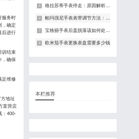
格拉苏蒂手表停走：原因解析与有效解决策略
寄服务时
帕玛强尼手表表带调节方法：轻松调整长度，适配手腕
测，确定
宝格丽手表后盖脱落该如何处理?(表盖脱落的处理方法)
最后进行
欧米茄手表更换表盘需要多少钱
培训结束
作，确保
满足维修
本栏推荐
官方地址
方直营店
400-