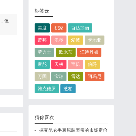
标签云
，但
美度
积家
百达翡丽
萧邦
浪琴
爱彼
卡地亚
劳力士
欧米茄
江诗丹顿
帝舵
天梭
宝玑
伯爵
万国
宝珀
雷达
阿玛尼
雅克德罗
芝柏
猜你喜欢
探究昆仑手表原装表带的市场定价