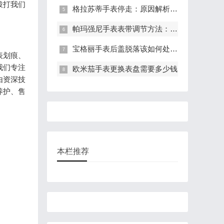
拨打我们
格拉苏蒂手表停走：原因解析与有效解决策略
帕玛强尼手表表带调节方法：轻松调整长度，适配手腕
宝格丽手表后盖脱落该如何处理?(表盖脱落的处理方法)
表划痕、
我们专注
欧米茄手表更换表盘需要多少钱
由资深技
养护、售
本栏推荐