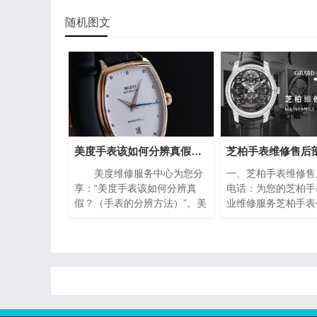
随机图文
美度手表该如何分辨真假？（手表的分辨方法）
美度维修服务中心为您分
一、芝柏手表维修售
享：“美度手表该如何分辨真
电话：为您的芝柏手
假？（手表的分辨方法）”。美
业维修服务芝柏手表
度手表作为瑞士著名的钟表品
业的翘楚，以其卓越
牌之一，以其精湛的工艺和高
精湛的工艺赢得了全
品质的材料而闻名于世。然
的青睐。然而，即使
而，随着假冒产品的泛滥，如
的手表也无法避免出
何准确鉴别美度手表的真伪成
需要保养的情况。在
为许多消费者关注的焦点。下
下，芝柏手表维修售
面将介绍一些简单而实用的方
电话成为了芝柏手表