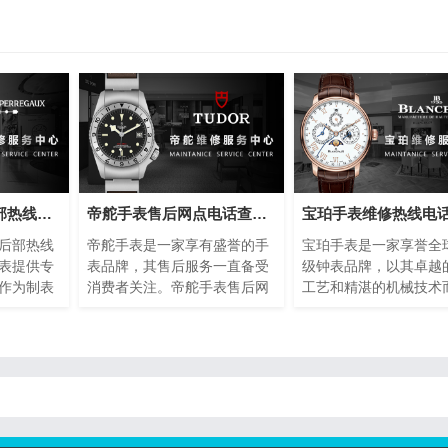
芝柏手表维修售后部热线电话(专业芝柏手表维修服务，售后热线24小时为您解答)
帝舵手表售后网点电话查询(全国服务网点查询方法)
后部热线
帝舵手表是一家享有盛誉的手
宝珀手表是一家享誉全
表提供专
表品牌，其售后服务一直备受
级钟表品牌，以其卓越
作为制表
消费者关注。帝舵手表售后网
工艺和精湛的机械技术
的品质和
点电话查询指的是通过查询帝
名。然而，即使是最精
球消费者
舵手表正规提供的网点电话，
表也可能需要维修或保
是最优质
以便消费者能够快速找到离自
了提供最好的售后服务
现故障或
己最近的服务网点。本文将介
手表设立了专门的维修
这种情况
绍如何进行帝舵手表售后网点
话，以便顾客能够快速
后部热线
电话查询的方法，以及一些注
地解决任何钟表问题。
拥有者的
意事项。