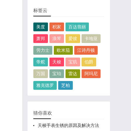
标签云
美度
积家
百达翡丽
萧邦
浪琴
爱彼
卡地亚
劳力士
欧米茄
江诗丹顿
帝舵
天梭
宝玑
伯爵
万国
宝珀
雷达
阿玛尼
雅克德罗
芝柏
猜你喜欢
天梭手表生锈的原因及解决方法