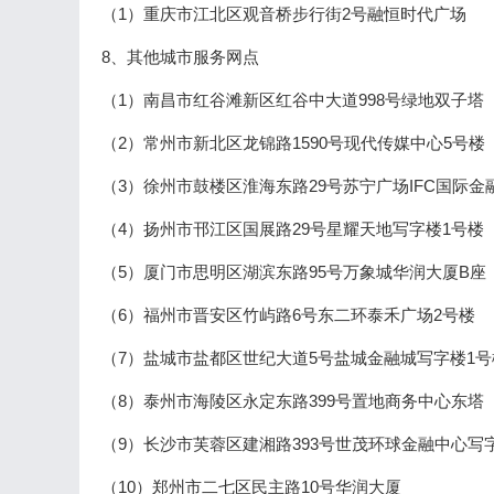
（1）重庆市江北区观音桥步行街2号融恒时代广场
8、其他城市服务网点
（1）南昌市红谷滩新区红谷中大道998号绿地双子塔
（2）常州市新北区龙锦路1590号现代传媒中心5号楼
（3）徐州市鼓楼区淮海东路29号苏宁广场IFC国际金
（4）扬州市邗江区国展路29号星耀天地写字楼1号楼
（5）厦门市思明区湖滨东路95号万象城华润大厦B座
（6）福州市晋安区竹屿路6号东二环泰禾广场2号楼
（7）盐城市盐都区世纪大道5号盐城金融城写字楼1号
（8）泰州市海陵区永定东路399号置地商务中心东塔
（9）长沙市芙蓉区建湘路393号世茂环球金融中心写
（10）郑州市二七区民主路10号华润大厦