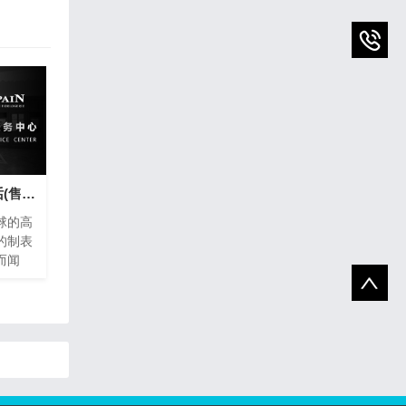
宝珀手表维修热线电话(售后服务专线)
球的高
的制表
而闻
密的钟
养。为
，宝珀
热线电
、方便