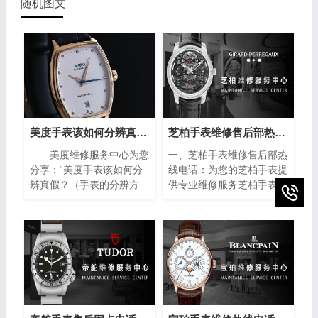
随机图文
美度手表该如何分辨真假？（手表的分辨方法）
芝柏手表维修售后部热线电话(专业芝柏手表维修服务，售后热线24小时为您解答)
美度维修服务中心为您
一、芝柏手表维修售后部热
分享：“美度手表该如何分
线电话：为您的芝柏手表提
辨真假？（手表的分辨方
供专业维修服务芝柏手表作
法）”。美度手表作为瑞士
为制表业的翘楚，以其卓越
著名的钟表品牌之一，以其
的品质和精湛的工艺赢得了
精湛的工艺和高品质的材料
全球消费者的青睐。然而，
而闻名于世。然而，随着假
即使是最优质的手表也无法
冒产品的泛滥，如何准确鉴
避免出现故障或需要保养的
别美度手表的真伪成为许多
情况。在这种情况下，芝柏
消费者关注的焦点。下面将
手表维修售后部热线电话成
介绍一些简单而实用的方
为了芝柏手表拥有者的救