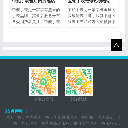
法，帮助您分辨美度手表的
星。
帝舵手表售后网点电话查询(全国服务网点查询方法)
宝珀手表维修热线电话(售后服务专线)
真伪，确保购买到正品。
帝舵手表是一家享有盛誉的
宝珀手表是一家享誉全球的
手表品牌，其售后服务一直
高级钟表品牌，以其卓越的
备受消费者关注。帝舵手表
制表工艺和精湛的机械技术
售后网点电话查询指的是通
而闻名。然而，即使是最精
过查询帝舵手表正规提供的
密的钟表也可能需要维修或
网点电话，以便消费者能够
保养。为了提供最好的售后
快速找到离自己最近的服务
服务，宝珀手表设立了专门
网点。本文将介绍如何进行
的维修热线电话，以便顾客
帝舵手表售后网点电话查询
能够快速、方便地解决任何
的方法，以及一些注意事
钟表问题。
项。
微信公众号
我的微信
站点声明：
名表回收，专注手表回收，为您提供名表回收估价、名表鉴定、上
门回收、附近名表回收店铺查询服务，是可靠的名表回收服务商，