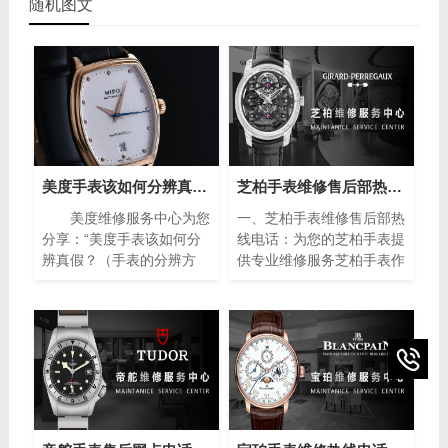
随机图文
美度手表该如何分辨真假？（手表的分辨方法）
芝柏手表维修售后部热线电话(专业芝柏手表维修服务，售后热线24小时为您解答)
美度维修服务中心为您
一、芝柏手表维修售后部热
分享：“美度手表该如何分
线电话：为您的芝柏手表提
辨真假？（手表的分辨方
供专业维修服务芝柏手表作
法）”。美度手表作为瑞士
为制表业的翘楚，以其卓越
著名的钟表品牌之一，以其
的品质和精湛的工艺赢得了
精湛的工艺和高品质的材料
全球消费者的青睐。然而，
而闻名于世。然而，随着假
即使是最优质的手表也无法
冒产品的泛滥，如何准确鉴
避免出现故障或需要保养的
别美度手表的真伪成为许多
情况。在这种情况下，芝柏
消费者关注的焦点。下面将
手表维修售后部热线电话成
介绍一些简单而实用的方
为了芝柏手表拥有者的救