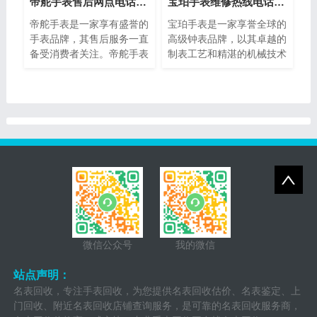
法，帮助您分辨美度手表的
星。
帝舵手表售后网点电话查询(全国服务网点查询方法)
宝珀手表维修热线电话(售后服务专线)
真伪，确保购买到正品。
帝舵手表是一家享有盛誉的
宝珀手表是一家享誉全球的
手表品牌，其售后服务一直
高级钟表品牌，以其卓越的
备受消费者关注。帝舵手表
制表工艺和精湛的机械技术
售后网点电话查询指的是通
而闻名。然而，即使是最精
过查询帝舵手表正规提供的
密的钟表也可能需要维修或
网点电话，以便消费者能够
保养。为了提供最好的售后
快速找到离自己最近的服务
服务，宝珀手表设立了专门
网点。本文将介绍如何进行
的维修热线电话，以便顾客
帝舵手表售后网点电话查询
能够快速、方便地解决任何
的方法，以及一些注意事
钟表问题。
项。
微信公众号
我的微信
站点声明：
名表回收，专注手表回收，为您提供名表回收估价、名表鉴定、上
门回收、附近名表回收店铺查询服务，是可靠的名表回收服务商，