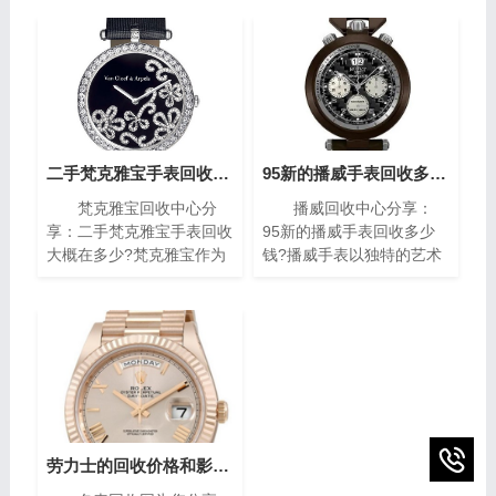
二手梵克雅宝手表回收大概在多少?(梵克雅宝高价回收指南)
95新的播威手表回收多少钱?(高价回收指南)
梵克雅宝回收中心分
播威回收中心分享：
享：二手梵克雅宝手表回收
95新的播威手表回收多少
大概在多少?梵克雅宝作为
钱?播威手表以独特的艺术
世界著名的奢侈品牌之一，
风格与精密复杂的机械构造
其手表以独特的设计和高质
闻名遐迩。每一枚播威时计
量而闻名。对于那些拥有一
犹如微缩的艺术殿堂，融合
款梵克雅宝手表的人来说，
了传统手工技艺与现代创新
了解其回收价格是非常重要
设计，精致镶嵌、细腻珐
的。本文将为您介绍二手梵
琅，尽显奢华典雅，诠释时
克雅宝手表回收的价格指
间流转的永恒魅力。如果你
南，帮助您获取最高回收
有一块95新的播威手表，
价。
你可能会想知道它的回收价
劳力士的回收价格和影响因素(影响劳力士回收价格的因素)
值。在本篇文章中，我们将