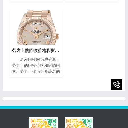
世界著名的奢侈品牌之一，
风格与精密复杂的机械构造
其手表以独特的设计和高质
闻名遐迩。每一枚播威时计
量而闻名。对于那些拥有一
犹如微缩的艺术殿堂，融合
款梵克雅宝手表的人来说，
了传统手工技艺与现代创新
了解其回收价格是非常重要
设计，精致镶嵌、细腻珐
的。本文将为您介绍二手梵
琅，尽显奢华典雅，诠释时
克雅宝手表回收的价格指
间流转的永恒魅力。如果你
南，帮助您获取最高回收
有一块95新的播威手表，
价。
你可能会想知道它的回收价
劳力士的回收价格和影响因素(影响劳力士回收价格的因素)
值。在本篇文章中，我们将
名表回收网为您分享：
为您提供一些有关95新的
劳力士的回收价格和影响因
播威手表回收价的指南，帮
素。劳力士作为世界著名的
助您了解它们的市场价值以
瑞士奢侈手表品牌之一，以
及如何获得最高回收价。
其卓越的品质、精湛的工艺
和独特的设计而享誉全球。
随着时间的推移，一些人