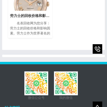
的。本文将为您介绍二手梵
琅，尽显奢华典雅，诠释时
克雅宝手表回收的价格指
间流转的永恒魅力。如果你
南，帮助您获取最高回收
有一块95新的播威手表，
价。
你可能会想知道它的回收价
劳力士的回收价格和影响因素(影响劳力士回收价格的因素)
值。在本篇文章中，我们将
名表回收网为您分享：
为您提供一些有关95新的
劳力士的回收价格和影响因
播威手表回收价的指南，帮
素。劳力士作为世界著名的
助您了解它们的市场价值以
瑞士奢侈手表品牌之一，以
及如何获得最高回收价。
其卓越的品质、精湛的工艺
和独特的设计而享誉全球。
随着时间的推移，一些人
微信公众号
我的微信