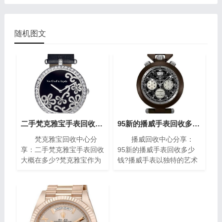
随机图文
二手梵克雅宝手表回收大概在多少?(梵克雅宝高价回收指南)
95新的播威手表回收多少钱?(高价回收指南)
梵克雅宝回收中心分
播威回收中心分享：
享：二手梵克雅宝手表回收
95新的播威手表回收多少
大概在多少?梵克雅宝作为
钱?播威手表以独特的艺术
世界著名的奢侈品牌之一，
风格与精密复杂的机械构造
其手表以独特的设计和高质
闻名遐迩。每一枚播威时计
量而闻名。对于那些拥有一
犹如微缩的艺术殿堂，融合
款梵克雅宝手表的人来说，
了传统手工技艺与现代创新
了解其回收价格是非常重要
设计，精致镶嵌、细腻珐