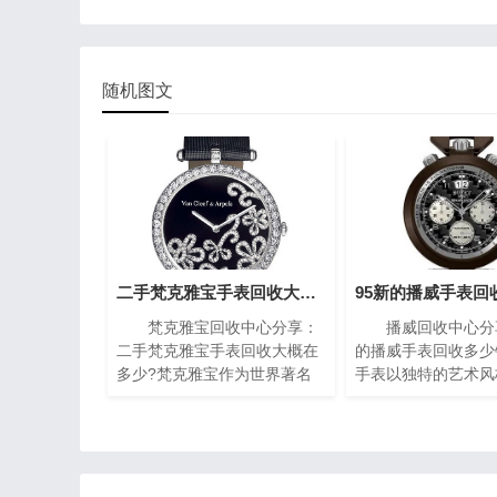
随机图文
二手梵克雅宝手表回收大概在多少?(梵克雅宝高价回收指南)
梵克雅宝回收中心分享：
播威回收中心分享
二手梵克雅宝手表回收大概在
的播威手表回收多少
多少?梵克雅宝作为世界著名
手表以独特的艺术风
的奢侈品牌之一，其手表以独
复杂的机械构造闻名
特的设计和高质量而闻名。对
一枚播威时计犹如微
于那些拥有一款梵克雅宝手表
殿堂，融合了传统手
的人来说，了解其回收价格是
现代创新设计，精致
非常重要的。本文将为您介绍
腻珐琅，尽显奢华典