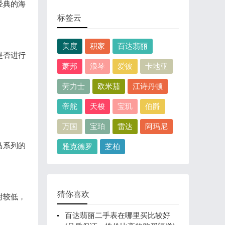
经典的海
。
标签云
美度
积家
百达翡丽
是否进行
萧邦
浪琴
爱彼
卡地亚
劳力士
欧米茄
江诗丹顿
帝舵
天梭
宝玑
伯爵
万国
宝珀
雷达
阿玛尼
马系列的
雅克德罗
芝柏
猜你喜欢
对较低，
百达翡丽二手表在哪里买比较好