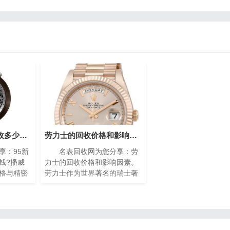
95新的播威手表回收多少钱?(高价回收指南)
劳力士的回收价格和影响因素(影响劳力士回收价格的因素)
：95新
名表回收网为您分享：劳
钱?播威
力士的回收价格和影响因素。
格与精密
劳力士作为世界著名的瑞士奢
遐迩。每
侈手表品牌之一，以其卓越的
缩的艺术
品质、精湛的工艺和独特的设
工技艺与
计而享誉全球。随着时间的推
镶嵌、细
移，一些人
雅，诠释