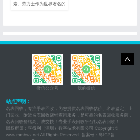
播威手表回收价的指南，帮
素。劳力士作为世界著名的
助您了解它们的市场价值以
瑞士奢侈手表品牌之一，以
及如何获得最高回收价。
其卓越的品质、精湛的工艺
和独特的设计而享誉全球。
随着时间的推移，一些人
微信公众号
我的微信
站点声明：
名表回收，专注手表回收，为您提供名表回收估价、名表鉴定、上
门回收、附近名表回收店铺查询服务，是可靠的名表回收服务商，
名表回收价格高、成交快！专业手表回收平台找名表回收！
版权所属：亨得利（深圳）数字技术有限公司 Copyright ©
www.rsmbwx.net
All Rights Reserved. 备案号：
粤ICP备