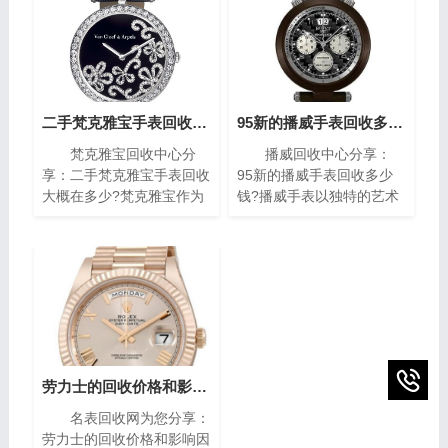
二手梵克雅宝手表回收大概在多少?(梵克雅宝高价回收指南)
95新的播威手表回收多少钱?(高价回收指南)
梵克雅宝回收中心分
播威回收中心分享：
享：二手梵克雅宝手表回收
95新的播威手表回收多少
大概在多少?梵克雅宝作为
钱?播威手表以独特的艺术
世界著名的奢侈品牌之一，
风格与精密复杂的机械构造
其手表以独特的设计和高质
闻名遐迩。每一枚播威时计
量而闻名。对于那些拥有一
犹如微缩的艺术殿堂，融合
款梵克雅宝手表的人来说，
了传统手工技艺与现代创新
了解其回收价格是非常重要
设计，精致镶嵌、细腻珐
的。本文将为您介绍二手梵
琅，尽显奢华典雅，诠释时
克雅宝手表回收的价格指
间流转的永恒魅力。如果你
南，帮助您获取最高回收
有一块95新的播威手表，
价。
你可能会想知道它的回收价
劳力士的回收价格和影响因素(影响劳力士回收价格的因素)
值。在本篇文章中，我们将
名表回收网为您分享：
为您提供一些有关95新的
劳力士的回收价格和影响因