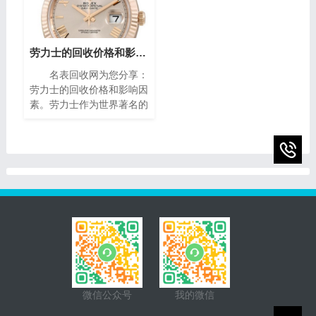
的。本文将为您介绍二手梵
琅，尽显奢华典雅，诠释时
克雅宝手表回收的价格指
间流转的永恒魅力。如果你
南，帮助您获取最高回收
有一块95新的播威手表，
价。
你可能会想知道它的回收价
劳力士的回收价格和影响因素(影响劳力士回收价格的因素)
值。在本篇文章中，我们将
名表回收网为您分享：
为您提供一些有关95新的
劳力士的回收价格和影响因
播威手表回收价的指南，帮
素。劳力士作为世界著名的
助您了解它们的市场价值以
瑞士奢侈手表品牌之一，以
及如何获得最高回收价。
其卓越的品质、精湛的工艺
和独特的设计而享誉全球。
随着时间的推移，一些人
微信公众号
我的微信