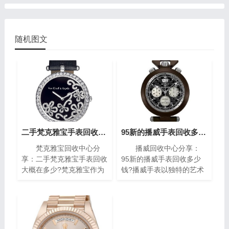
随机图文
二手梵克雅宝手表回收大概在多少?(梵克雅宝高价回收指南)
95新的播威手表回收多少钱?(高价回收指南)
梵克雅宝回收中心分
播威回收中心分享：
享：二手梵克雅宝手表回收
95新的播威手表回收多少
大概在多少?梵克雅宝作为
钱?播威手表以独特的艺术
世界著名的奢侈品牌之一，
风格与精密复杂的机械构造
其手表以独特的设计和高质
闻名遐迩。每一枚播威时计
量而闻名。对于那些拥有一
犹如微缩的艺术殿堂，融合
款梵克雅宝手表的人来说，
了传统手工技艺与现代创新
了解其回收价格是非常重要
设计，精致镶嵌、细腻珐