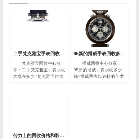
二手梵克雅宝手表回收大概在多少?(梵克雅宝高价回收指南)
95新的播威手表回收多少钱?(高价回收指南)
梵克雅宝回收中心分
播威回收中心分享：
享：二手梵克雅宝手表回收
95新的播威手表回收多少
大概在多少?梵克雅宝作为
钱?播威手表以独特的艺术
世界著名的奢侈品牌之一，
风格与精密复杂的机械构造
其手表以独特的设计和高质
闻名遐迩。每一枚播威时计
量而闻名。对于那些拥有一
犹如微缩的艺术殿堂，融合
款梵克雅宝手表的人来说，
了传统手工技艺与现代创新
了解其回收价格是非常重要
设计，精致镶嵌、细腻珐
的。本文将为您介绍二手梵
琅，尽显奢华典雅，诠释时
克雅宝手表回收的价格指
间流转的永恒魅力。如果你
南，帮助您获取最高回收
有一块95新的播威手表，
价。
你可能会想知道它的回收价
劳力士的回收价格和影响因素(影响劳力士回收价格的因素)