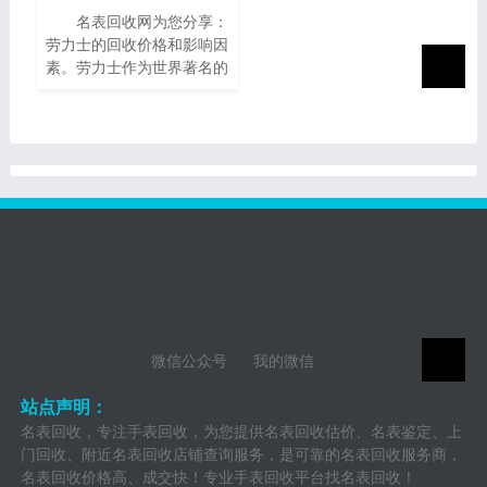
值。在本篇文章中，我们将
名表回收网为您分享：
为您提供一些有关95新的
劳力士的回收价格和影响因
播威手表回收价的指南，帮
素。劳力士作为世界著名的
助您了解它们的市场价值以
瑞士奢侈手表品牌之一，以
及如何获得最高回收价。
其卓越的品质、精湛的工艺
和独特的设计而享誉全球。
随着时间的推移，一些人
微信公众号
我的微信
站点声明：
名表回收，专注手表回收，为您提供名表回收估价、名表鉴定、上
门回收、附近名表回收店铺查询服务，是可靠的名表回收服务商，
名表回收价格高、成交快！专业手表回收平台找名表回收！