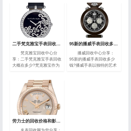
二手梵克雅宝手表回收大概在多少?(梵克雅宝高价回收指南)
95新的播威手表回收多少钱?(高价回收指南)
梵克雅宝回收中心分
播威回收中心分享：
享：二手梵克雅宝手表回收
95新的播威手表回收多少
大概在多少?梵克雅宝作为
钱?播威手表以独特的艺术
世界著名的奢侈品牌之一，
风格与精密复杂的机械构造
其手表以独特的设计和高质
闻名遐迩。每一枚播威时计
量而闻名。对于那些拥有一
犹如微缩的艺术殿堂，融合
款梵克雅宝手表的人来说，
了传统手工技艺与现代创新
了解其回收价格是非常重要
设计，精致镶嵌、细腻珐
的。本文将为您介绍二手梵
琅，尽显奢华典雅，诠释时
克雅宝手表回收的价格指
间流转的永恒魅力。如果你
南，帮助您获取最高回收
有一块95新的播威手表，
价。
你可能会想知道它的回收价
劳力士的回收价格和影响因素(影响劳力士回收价格的因素)
值。在本篇文章中，我们将
名表回收网为您分享：